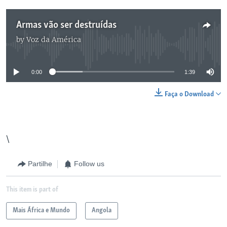
Armas vão ser destruídas
by
Voz da América
No media source currently available
0:00
1:39
Faça o Download
\
Partilhe
Follow us
This item is part of
Mais África e Mundo
Angola