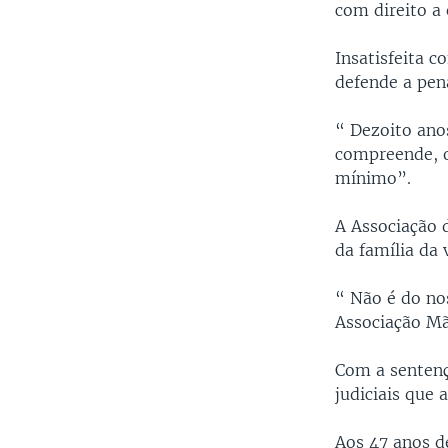
com direito a 
Insatisfeita c
defende a pen
“ Dezoito anos
compreende, o
mínimo”.
A Associação 
da família da 
“ Não é do no
Associação Mã
Com a sentenç
judiciais que
Aos 47 anos de