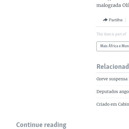
malograda Olí
Partilhe
This item is part of
Mais África e Mu
Relaciona
Greve suspensa
Deputados angol
Criado em Cabin
Continue reading