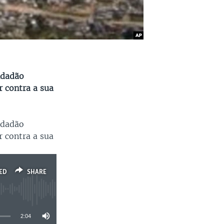
idadão
r contra a sua
idadão
r contra a sua
ED
SHARE
2:04