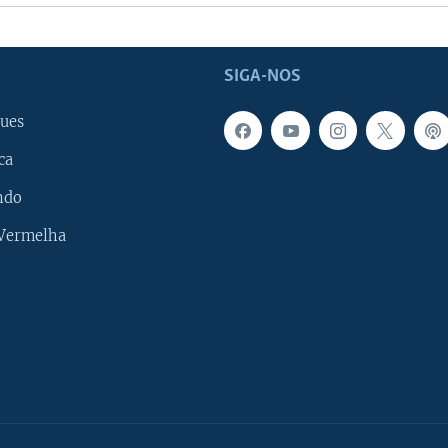
SIGA-NOS
ues
ca
ndo
 Vermelha