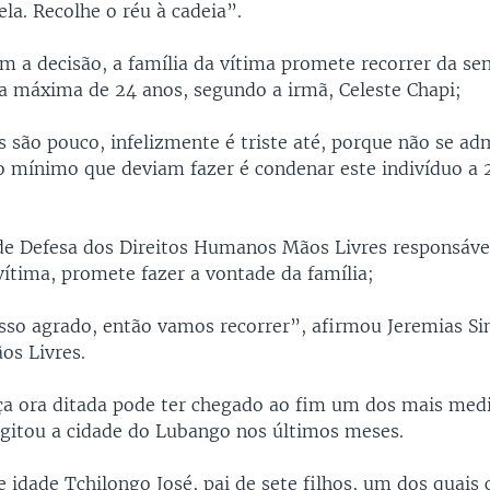
ela. Recolhe o réu à cadeia”.
om a decisão, a família da vítima promete recorrer da se
a máxima de 24 anos, segundo a irmã, Celeste Chapi;
 são pouco, infelizmente é triste até, porque não se ad
 mínimo que deviam fazer é condenar este indivíduo a 
de Defesa dos Direitos Humanos Mãos Livres responsável
vítima, promete fazer a vontade da família;
sso agrado, então vamos recorrer”, afirmou Jeremias Si
os Livres.
a ora ditada pode ter chegado ao fim um dos mais medi
 agitou a cidade do Lubango nos últimos meses.
 idade Tchilongo José, pai de sete filhos, um dos quais