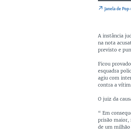
Janela de Pop
A instância j
na nota acusa
previsto e pu
Ficou provado
esquadra polic
agiu com inte
contra a vítim
O juiz da caus
“ Em consequê
prisão maior,
de um milhão 