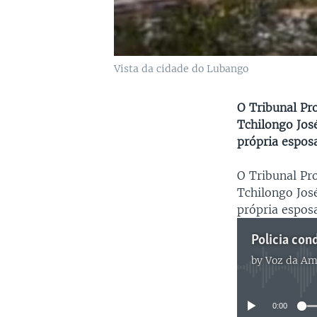
Vista da cidade do Lubango
O Tribunal Pr
Tchilongo José
própria espos
O Tribunal Pr
Tchilongo José
própria espos
Policia co
by
Voz da Am
0:00