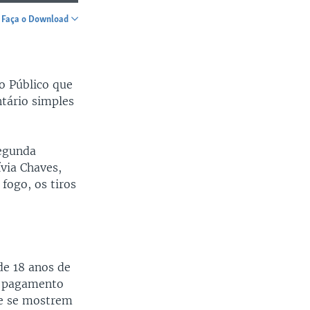
Faça o Download
SHARE
o Público que
ntário simples
segunda
ívia Chaves,
fogo, os tiros
de 18 anos de
 o pagamento
ue se mostrem