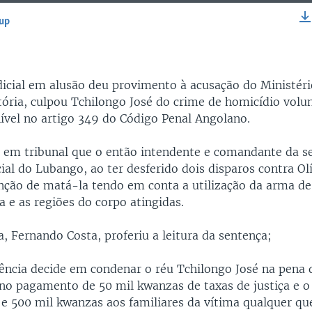
-up
EMBED
udicial em alusão deu provimento à acusação do Ministéri
tória, culpou Tchilongo José do crime de homicídio volu
nível no artigo 349 do Código Penal Angolano.
 em tribunal que o então intendente e comandante da 
ial do Lubango, ao ter desferido dois disparos contra Ol
nção de matá-la tendo em conta a utilização da arma de 
a e as regiões do corpo atingidas.
a, Fernando Costa, proferiu a leitura da sentença;
ncia decide em condenar o réu Tchilongo José na pena 
 no pagamento de 50 mil kwanzas de taxas de justiça e
e 500 mil kwanzas aos familiares da vítima qualquer q