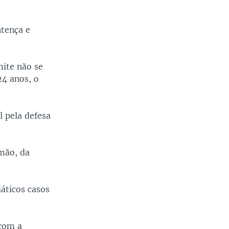
ntença e
mite não se
24 anos, o
 pela defesa
mão, da
áticos casos
 com a