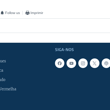
Follow us
Imprimir
SIGA-NOS
ues
ca
ndo
 Vermelha