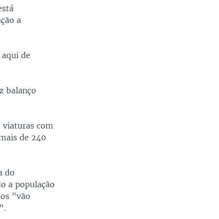
está
ação a
 aqui de
az balanço
e viaturas com
 mais de 240
a do
do a população
sos "vão
”.