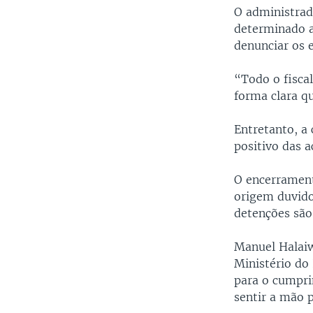
O administrad
determinado a
denunciar os 
“Todo o fisca
forma clara q
Entretanto, a
positivo das 
O encerrament
origem duvido
detenções são
Manuel Halaiw
Ministério do
para o cumpri
sentir a mão p