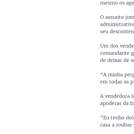
mesmo os agen
O assunto jun
administrativ
seu desconte
Um dos vended
comandante ge
de deixar de 
“A minha perg
em todas as p
A vendedora J
apoderar da f
“Eu tenho doi
casa a roubar 