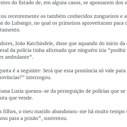
tes do Estado de, em alguns casos, se apossarem dos s
tou recentemente os também conhecidos zungueiros e a
as do Lubango, no qual os primeiros aproveitaram para 
ntamento.
ores, João Katchindele, disse que aquando do inicio da
ral da polícia tinha afirmado que ninguém iria “proibir
ser ambulante”.
unta é a seguinte: Será que essa pronúncia só vale par
rovíncias?” interrogou.
oana Luzia quexou-se da perseguição de polícias que s
ruta que vende.
s filhos, o meu marido abandonou-me há muito tempo s
vou para a prisão”, sustentou.