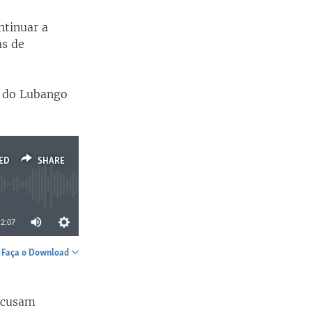
ntinuar a
as de
l do Lubango
ED
SHARE
2:07
Faça o Download
SHARE
acusam