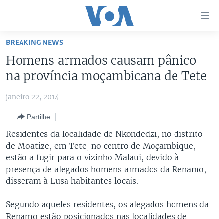
Links
de
Acesso
BREAKING NEWS
Ir
NOTÍCIAS
Homens armados causam pânico
para
AFRICA AGORA
ANGOLA
na província moçambicana de Tete
artigo
principal
SAÚDE EM FOCO
MOÇAMBIQUE
janeiro 22, 2014
Ir
VÍDEO
ESTADOS UNIDOS
para
Partilhe
Navegação
ÁUDIO
GUINÉ-BISSAU
VÍDEOS
Residentes da localidade de Nkondedzi, no distrito
principal
ENTRETENIMENTO
ÁFRICA E MUNDO
VOA60 ÁFRICA
de Moatize, em Tete, no centro de Moçambique,
Ir
estão a fugir para o vizinho Malaui, devido à
para
BRASIL
VOA 60 CLIMA
SIGA-NOS
presença de alegados homens armados da Renamo,
Pesquisa
DOSSIERS ESPECIAIS
VOA60 MUNDO
disseram à Lusa habitantes locais.
DESPORTO
PASSADEIRA VERMELHA
Segundo aqueles residentes, os alegados homens da
Línguas
Renamo estão posicionados nas localidades de