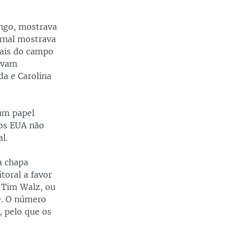
ngo, mostrava
rnal mostrava
iais do campo
tavam
da e Carolina
um papel
 os EUA não
l.
a chapa
toral a favor
 Tim Walz, ou
e. O número
, pelo que os