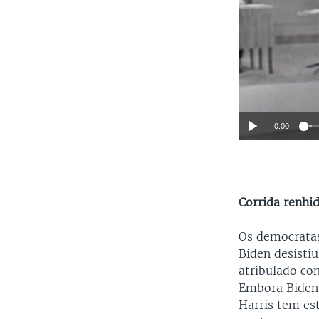
0:00
Corrida renhi
Os democratas
Biden desisti
atribulado co
Embora Biden 
Harris tem es