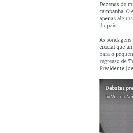
Dezenas de mi
campanha. O e
apenas alguns
do país.
As sondagens 
crucial que a
para o pequen
regresso de T
Presidente Jo
Debates pr
by
Voz da Am