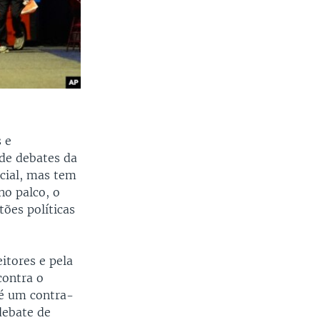
 e
 de debates da
cial, mas tem
no palco, o
ões políticas
eitores e pela
contra o
 é um contra-
debate de