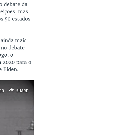
co debate da
leições, mas
os 50 estados
 ainda mais
 no debate
ogo, o
m 2020 para o
e Biden.
ED
SHARE