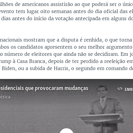
lhões de americanos assistirão ao que poderá ser o úni
vento tem lugar oito semanas antes do dia oficial das e
 dias antes do início da votação antecipada em alguns d
nacionais mostram que a disputa é renhida, o que torna
mbos os candidatos apresentem o seu melhor argumento
o número de eleitores que ainda não se decidiram. Em j
rump à Casa Branca, depois de ter perdido a reeleição e
e Biden, ou a subida de Harris, o segundo em comando d
esidenciais que provocaram mudanças
EMB
érica
No media source currently available