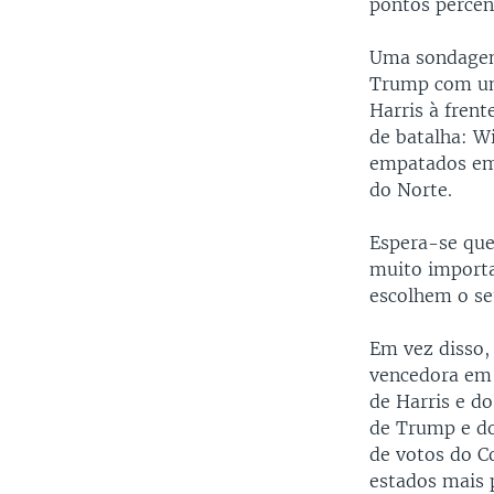
pontos percen
Uma sondagem
Trump com um
Harris à fren
de batalha: W
empatados em 
do Norte.
Espera-se qu
muito importa
escolhem o se
Em vez disso,
vencedora em 
de Harris e d
de Trump e do
de votos do Co
estados mais 