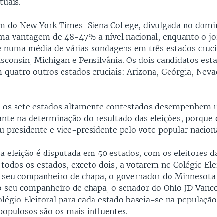
tuais.
 do New York Times-Siena College, divulgada no domi
a vantagem de 48-47% a nível nacional, enquanto o jo
te numa média de várias sondagens em três estados cruc
isconsin, Michigan e Pensilvânia. Os dois candidatos es
quatro outros estados cruciais: Arizona, Geórgia, Neva
e os sete estados altamente contestados desempenhem 
nte na determinação do resultado das eleições, porque
u presidente e vice-presidente pelo voto popular naciona
 a eleição é disputada em 50 estados, com os eleitores d
todos os estados, exceto dois, a votarem no Colégio Elei
o seu companheiro de chapa, o governador do Minnesota
 seu companheiro de chapa, o senador do Ohio JD Vanc
légio Eleitoral para cada estado baseia-se na população
populosos são os mais influentes.