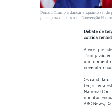
Donald Trump a dançar enquanto sai do p
palco para discursar na Convenção Nacio
Debate de te
corrida renhid
A vice-presid
Trump vão enf
um momento cr
novembro nos
Os candidatos
terça-feira es
National Const
minutos enqua
ABC News, Dav