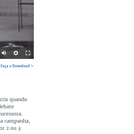
Faça o Download
SHARE
rris quando
debate
sucessora.
ua campanha,
width
px
or 2 ou 3