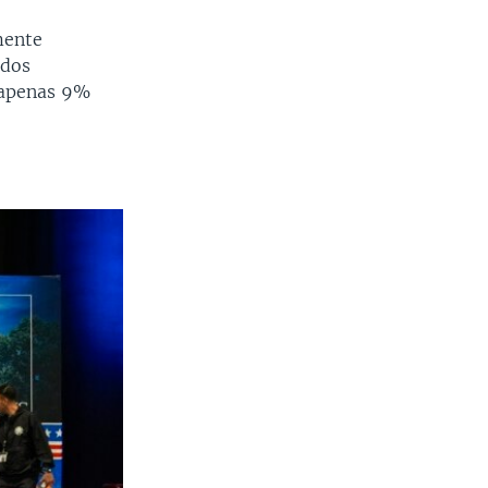
mente
 dos
 apenas 9%