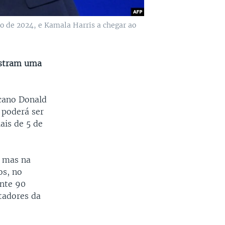
o de 2024, e Kamala Harris a chegar ao
ostram uma
icano Donald
 poderá ser
ais de 5 de
, mas na
os, no
ante 90
tadores da