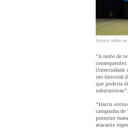
Debate sobre as
"A noite de t
consequentes 
Universidade 
um historial d
que poderia d
substantivas”
“Harris entrou
campanha de T
primeiro mand
atacante espe