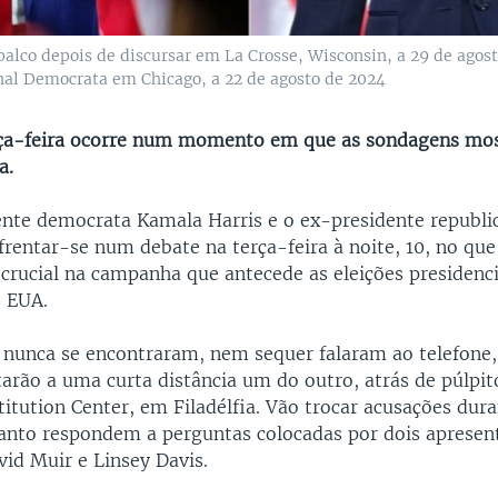
alco depois de discursar em La Crosse, Wisconsin, a 29 de agost
nal Democrata em Chicago, a 22 de agosto de 2024
rça-feira ocorre num momento em que as sondagens m
a.
ente democrata Kamala Harris e o ex-presidente republ
rentar-se num debate na terça-feira à noite, 10, no que
ucial na campanha que antecede as eleições presidenci
 EUA.
 nunca se encontraram, nem sequer falaram ao telefone
tarão a uma curta distância um do outro, atrás de púlpit
itution Center, em Filadélfia. Vão trocar acusações dur
nto respondem a perguntas colocadas por dois apresen
id Muir e Linsey Davis.