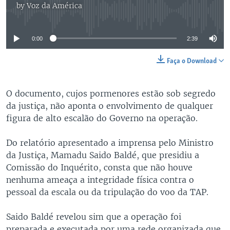
by
Voz da América
No media source currently available
0:00
2:39
Faça o Download
O documento, cujos pormenores estão sob segredo
da justiça, não aponta o envolvimento de qualquer
figura de alto escalão do Governo na operação.
Do relatório apresentado a imprensa pelo Ministro
da Justiça, Mamadu Saido Baldé, que presidiu a
Comissão do Inquérito, consta que não houve
nenhuma ameaça a integridade física contra o
pessoal da escala ou da tripulação do voo da TAP.
Saido Baldé revelou sim que a operação foi
preparada e executada por uma rede organizada que