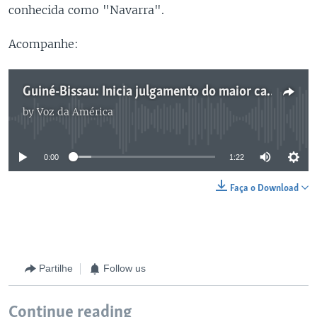
conhecida como "Navarra".
Acompanhe:
Guiné-Bissau: Inicia julgamento do maior caso de tráfico de drogas
by
Voz da América
No media source currently available
0:00
1:22
Faça o Download
Partilhe
Follow us
Continue reading