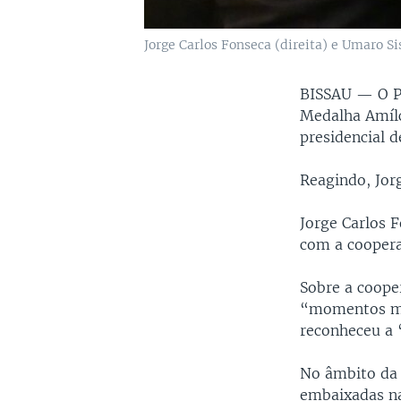
Jorge Carlos Fonseca (direita) e Umaro S
BISSAU —
O P
Medalha Amílc
presidencial 
Reagindo, Jor
Jorge Carlos F
com a coopera
Sobre a coope
“momentos me
reconheceu a 
No âmbito da r
embaixadas na