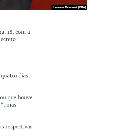
ra, 18, com a
decreto
 quatro dias,
ciou que houve
m”, mas
as respectivas