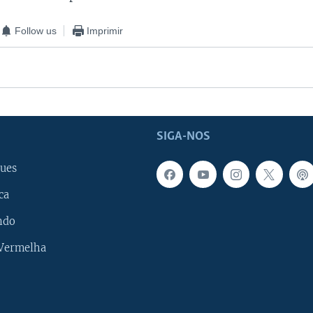
Follow us
Imprimir
SIGA-NOS
ues
ca
ndo
 Vermelha