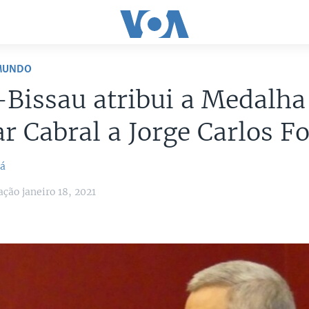
 MUNDO
Bissau atribui a Medalha
r Cabral a Jorge Carlos 
má
ção janeiro 18, 2021