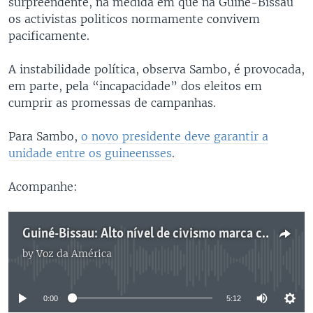
surpreendente, na medida em que na Guiné-Bissau
os activistas politicos normamente convivem
pacificamente.
A instabilidade política, observa Sambo, é provocada,
em parte, pela “incapacidade” dos eleitos em
cumprir as promessas de campanhas.
Para Sambo,
o novo presidente deve garantir a
unidade entre os guineensses
.
Acompanhe:
Guiné-Bissau: Alto nível de civismo marca campanha eleitoral em Gabu
by
Voz da América
No media source currently available
0:00
5:12