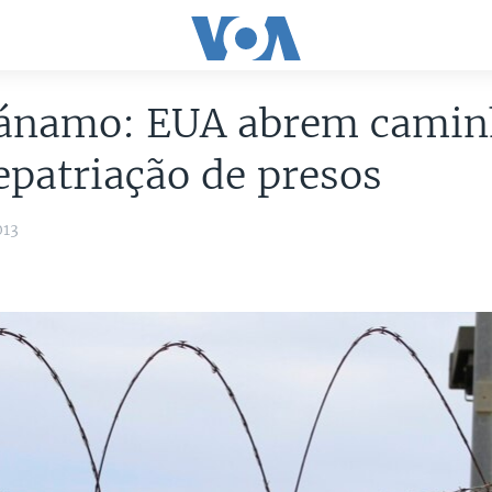
ánamo: EUA abrem camin
epatriação de presos
013