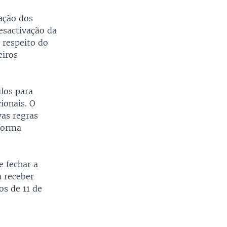
ação dos
esactivação da
 respeito do
eiros
los para
ionais. O
vas regras
 forma
 fechar a
a receber
os de 11 de