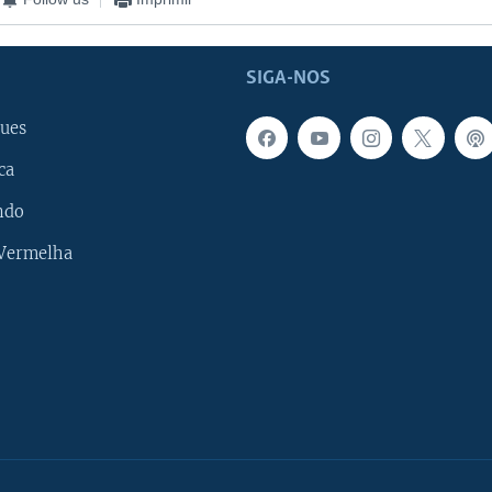
SIGA-NOS
ues
ca
ndo
 Vermelha