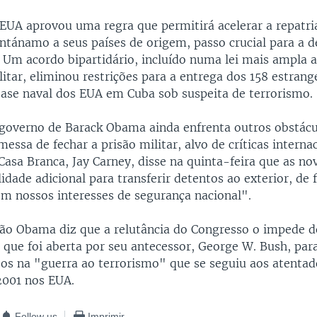
EUA aprovou uma regra que permitirá acelerar a repatri
ntánamo a seus países de origem, passo crucial para a d
. Um acordo bipartidário, incluído numa lei mais ampla a
tar, eliminou restrições para a entrega dos 158 estrang
ase naval dos EUA em Cuba sob suspeita de terrorismo.
 governo de Barack Obama ainda enfrenta outros obstácu
essa de fechar a prisão militar, alvo de críticas internac
asa Branca, Jay Carney, disse na quinta-feira que as no
lidade adicional para transferir detentos ao exterior, de
om nossos interesses de segurança nacional".
ão Obama diz que a relutância do Congresso o impede de
, que foi aberta por seu antecessor, George W. Bush, par
sos na "guerra ao terrorismo" que se seguiu aos atentad
2001 nos EUA.
Follow us
Imprimir