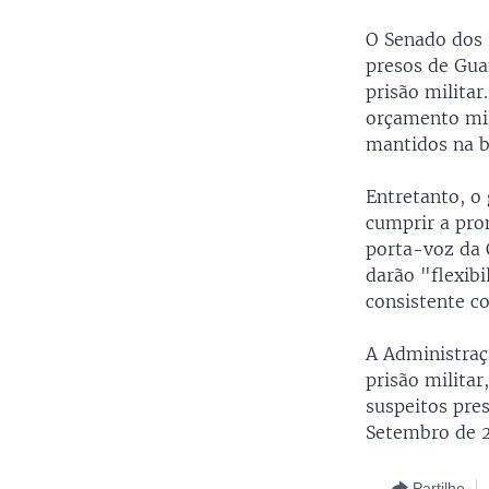
O Senado dos 
presos de Gua
prisão militar
orçamento mili
mantidos na b
Entretanto, o
cumprir a prom
porta-voz da C
darão "flexibi
consistente c
A Administraç
prisão militar
suspeitos pre
Setembro de 
Partilhe