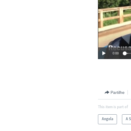
0:00
Partilhe
This item is part of
Angola
A 