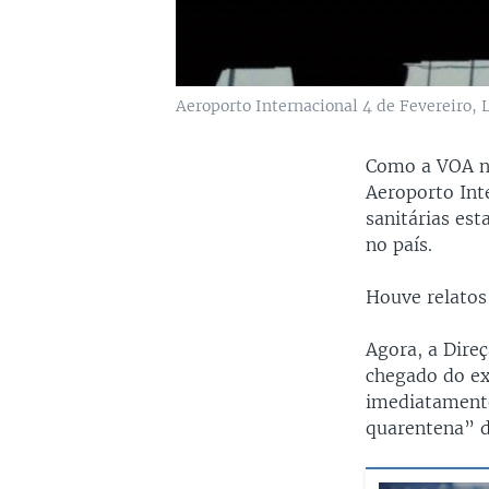
Aeroporto Internacional 4 de Fevereiro,
Como a VOA no
Aeroporto Int
sanitárias es
no país.
Houve relatos
Agora, a Dire
chegado do ex
imediatamente
quarentena” d