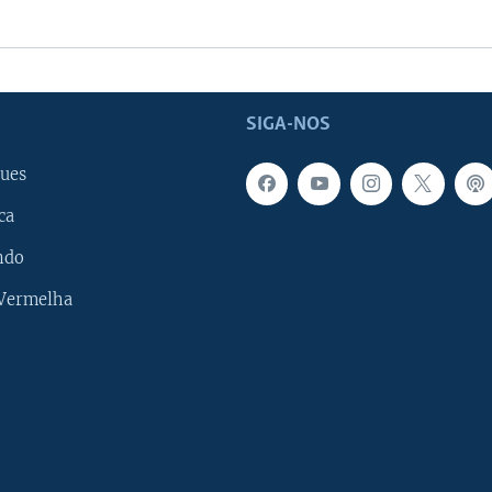
SIGA-NOS
ues
ca
ndo
 Vermelha