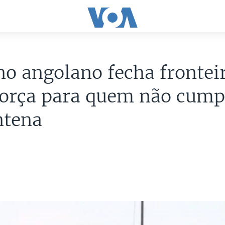
o angolano fecha fronteir
força para quem não cump
ntena