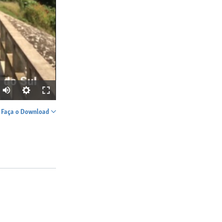
Faça o Download
SHARE
width
px