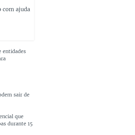
o com ajuda
e entidades
ara
odem sair de
encial que
oas durante 15