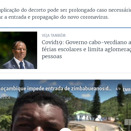
aplicação do decreto pode ser prolongado caso necessár
ar a entrada e propagação do novo coronavirus.
VEJA TAMBÉM
Covid19: Governo cabo-verdiano a
férias escolares e limita aglomera
pessoas
Covid-19: Moçambique impede entrada de zimbabueanos devido a incumprimento de quarentena
EMB
érica