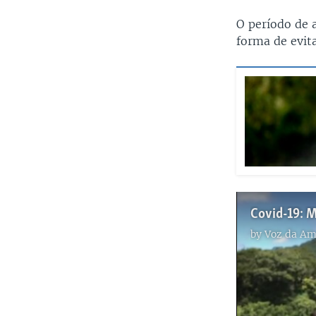
O período de 
forma de evit
by
Voz da Am