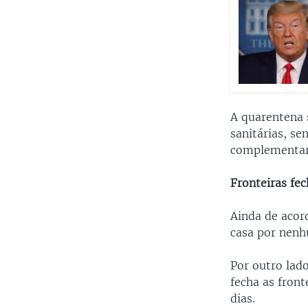
A quarentena 
sanitárias, s
complementar 
Fronteiras fe
Ainda de acor
casa por nen
Por outro lad
fecha as front
dias.