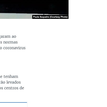
egaram ao
as normas
vo coronavirus
que tenham
rão levados
os centros de