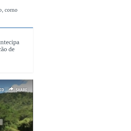
io, como
ntecipa
ção de
ED
SHARE