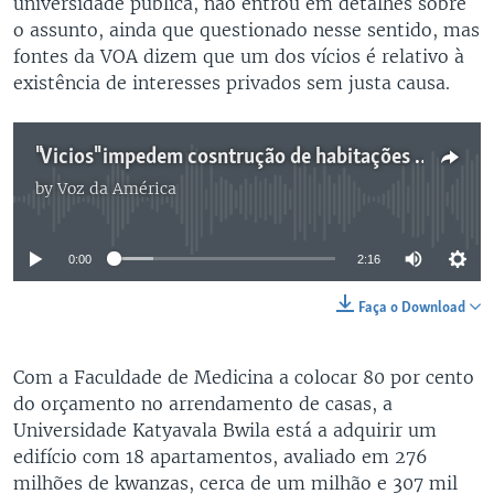
universidade pública, não entrou em detalhes sobre
o assunto, ainda que questionado nesse sentido, mas
fontes da VOA dizem que um dos vícios é relativo à
existência de interesses privados sem justa causa.
"Vicios" impedem cosntrução de habitações em benguela - 2:16
by
Voz da América
No media source currently available
0:00
2:16
Faça o Download
Com a Faculdade de Medicina a colocar 80 por cento
do orçamento no arrendamento de casas, a
Universidade Katyavala Bwila está a adquirir um
edifício com 18 apartamentos, avaliado em 276
milhões de kwanzas, cerca de um milhão e 307 mil