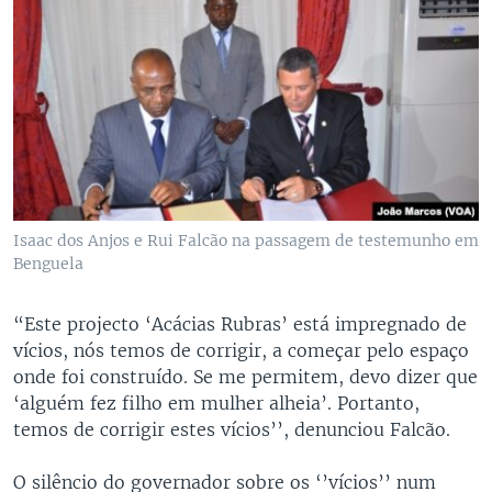
Isaac dos Anjos e Rui Falcão na passagem de testemunho em
Benguela
“Este projecto ‘Acácias Rubras’ está impregnado de
vícios, nós temos de corrigir, a começar pelo espaço
onde foi construído. Se me permitem, devo dizer que
‘alguém fez filho em mulher alheia’. Portanto,
temos de corrigir estes vícios’’, denunciou Falcão.
O silêncio do governador sobre os ‘’vícios’’ num