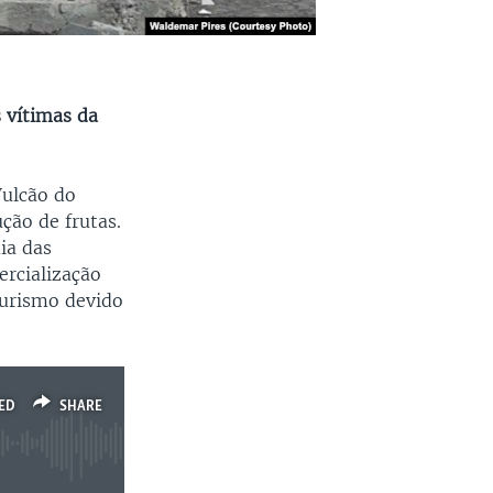
s vítimas da
Vulcão do
ção de frutas.
ia das
ercialização
turismo devido
ED
SHARE