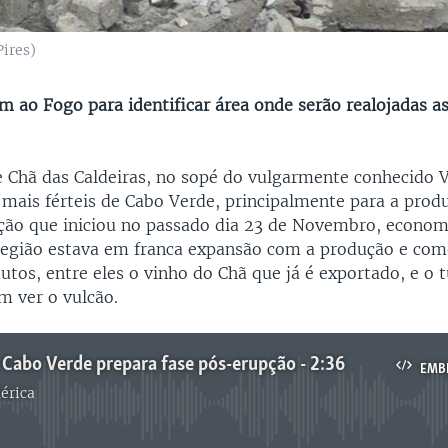
ires)
m ao Fogo para identificar área onde serão realojadas a
e Chã das Caldeiras, no sopé do vulgarmente conhecido 
 mais férteis de Cabo Verde, principalmente para a produ
ção que iniciou no passado dia 23 de Novembro, econom
 região estava em franca expansão com a produção e com
utos, entre eles o vinho do Chã que já é exportado, e o 
m ver o vulcão.
Cabo Verde prepara fase pós-erupção - 2:36
EMB
érica
No media source currently available