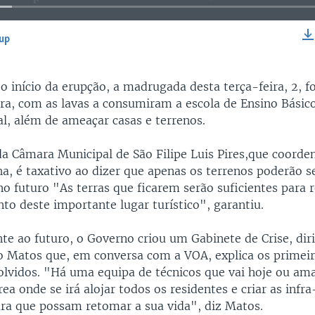
-up
EMBED
o início da erupção, a madrugada desta terça-feira, 2, 
ra, com as lavas a consumiram a escola de Ensino Básico
al, além de ameaçar casas e terrenos.
da Câmara Municipal de São Filipe Luis Pires,que coorde
ha, é taxativo ao dizer que apenas os terrenos poderão s
o futuro "As terras que ficarem serão suficientes para r
to deste importante lugar turístico", garantiu.
nte ao futuro, o Governo criou um Gabinete de Crise, dir
o Matos que, em conversa com a VOA, explica os primeir
lvidos. "Há uma equipa de técnicos que vai hoje ou am
área onde se irá alojar todos os residentes e criar as infr
ara que possam retomar a sua vida", diz Matos.