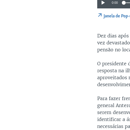
0:00
Janela de Pop
Dez dias após 
vez devastado
pensão no loc
O presidente 
resposta na il
aproveitados n
desenvolvimen
Para fazer fre
general Anter
serem desenvo
identificar a 
necessárias p