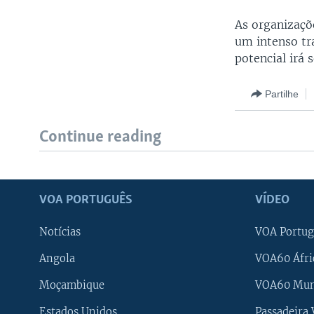
As organizaçõe
um intenso tr
potencial irá 
Partilhe
Continue reading
VOA PORTUGUÊS
VÍDEO
Notícias
VOA Portug
Angola
VOA60 Áfri
Moçambique
VOA60 Mu
Estados Unidos
Passadeira