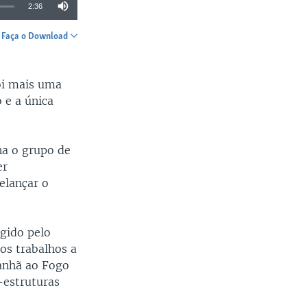
2:36
Faça o Download
SHARE
foi mais uma
 e a única
na o grupo de
er
elançar o
igido pelo
os trabalhos a
anhã ao Fogo
a-estruturas