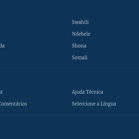
Swahili
Ndebele
da
Shona
Somali
st
Ajuda Técnica
Comentários
Seleccione a Língua