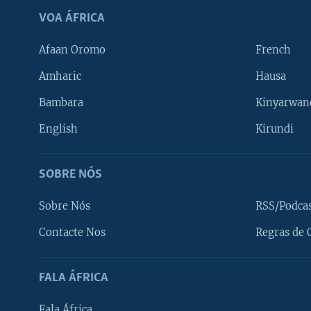
VOA ÁFRICA
Afaan Oromo
French
Amharic
Hausa
Bambara
Kinyarwan
English
Kirundi
SOBRE NÓS
Sobre Nós
RSS/Podca
Contacte Nos
Regras de 
SIGA-NOS
FALA ÁFRICA
Fala África