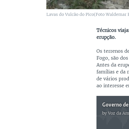
Lavas do Vulcão do Pico(Foto Waldemar P
Técnicos viaja
erupção.
Os terrenos d
Fogo, são dos
Antes da erup
famílias e da
de vários prod
ao interesse e
Governo de 
by
Voz da Am