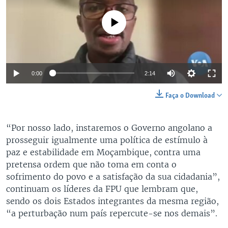
No media source currently available
Auto
0:00
2:14
240p
Faça o Download
360p
Auto
240p
360p
480p
“Por nosso lado, instaremos o Governo angolano a
480p
prosseguir igualmente uma política de estímulo à
720p
720p
1080p
paz e estabilidade em Moçambique, contra uma
pretensa ordem que não toma em conta o
1080p
sofrimento do povo e a satisfação da sua cidadania”,
continuam os líderes da FPU que lembram que,
sendo os dois Estados integrantes da mesma região,
“a perturbação num país repercute-se nos demais”.