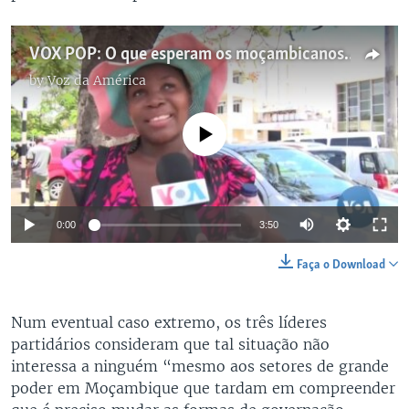
VOX POP: O que esperam os moçambicanos do regresso de Venâncio Mondlane
by
Voz da América
No media source currently available
Auto
0:00
3:50
240p
Faça o Download
360p
Auto
240p
360p
480p
Num eventual caso extremo, os três líderes
480p
partidários consideram que tal situação não
720p
720p
1080p
interessa a ninguém “mesmo aos setores de grande
poder em Moçambique que tardam em compreender
1080p