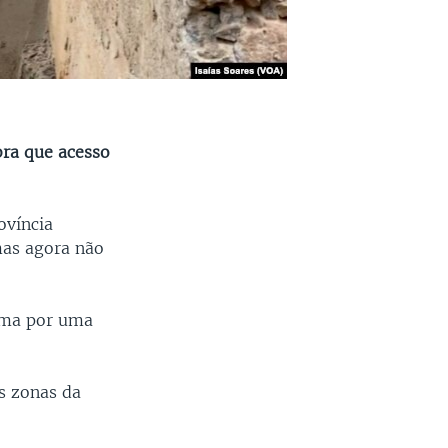
bra que acesso
ovíncia
mas agora não
ama por uma
s zonas da