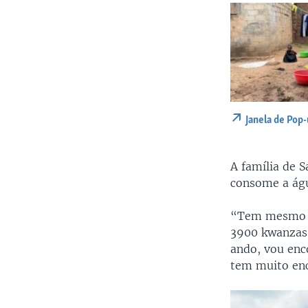
Janela de Pop
A família de 
consome a águ
“Tem mesmo ág
3900 kwanzas,
ando, vou enc
tem muito enc