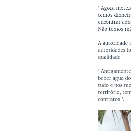
“Agora metera
temos dinheir
encontrar aon
Não temos mã
A autoridade t
autoridades l
qualidade.
“Antigamente 
beber água do
tudo e nos me
território, te
contratos”.