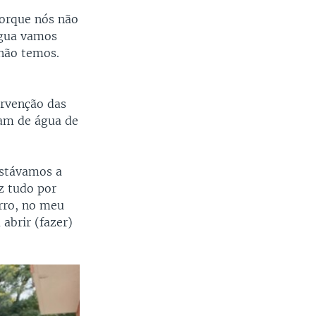
porque nós não
água vamos
 não temos.
ervenção das
tam de água de
estávamos a
z tudo por
rro, no meu
abrir (fazer)