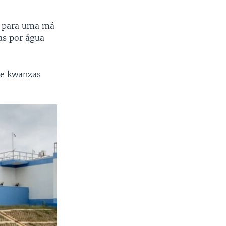
ir para uma má
as por água
de kwanzas