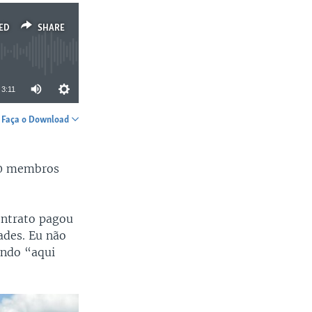
ED
SHARE
3:11
Faça o Download
SHARE
 20 membros
ontrato pagou
ades. Eu não
ando “aqui