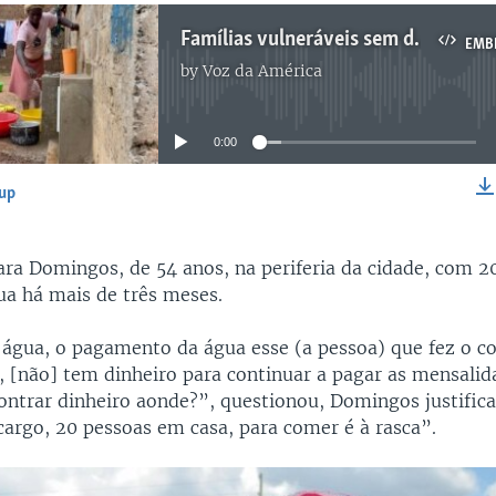
Famílias vulneráveis sem dinheiro para pagar água canalizada em Malanje
EMB
by
Voz da América
No media source currently available
0:00
-up
EMBED
Sara Domingos, de 54 anos, na periferia da cidade, com
a há mais de três meses.
ua, o pagamento da água esse (a pessoa) que fez o c
 [não] tem dinheiro para continuar a pagar as mensalid
ontrar dinheiro aonde?”, questionou, Domingos justific
argo, 20 pessoas em casa, para comer é à rasca”.