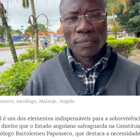
sseco, sociólogo, Malanje, Angola
l é um dos elementos indispensáveis para a sobrevivênc
 direito que o Estado angolano salvaguarda na Constitui
iólogo Bartolomeu Paposseco, que destaca a necessidade