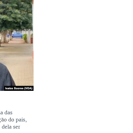
ia das
ção do pais,
 dela ser