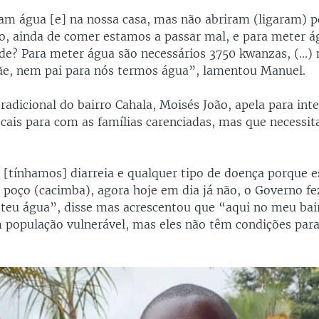
m água [e] na nossa casa, mas não abriram (ligaram) 
o, ainda de comer estamos a passar mal, e para meter 
de? Para meter água são necessários 3750 kwanzas, (...)
e, nem pai para nós termos água”, lamentou Manuel.
radicional do bairro Cahala, Moisés João, apela para int
ocais para com as famílias carenciadas, mas que necessi
[tínhamos] diarreia e qualquer tipo de doença porque 
 poço (cacimba), agora hoje em dia já não, o Governo fe
teu água”, disse mas acrescentou que “aqui no meu bai
m população vulnerável, mas eles não têm condições para 