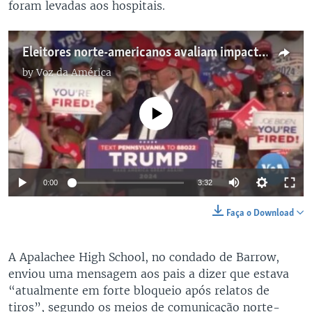
foram levadas aos hospitais.
Eleitores norte-americanos avaliam impacto de tentativa de assassinato de Trump
by
Voz da América
No media source currently available
0:00
3:32
Faça o Download
A Apalachee High School, no condado de Barrow,
enviou uma mensagem aos pais a dizer que estava
“atualmente em forte bloqueio após relatos de
tiros”, segundo os meios de comunicação norte-