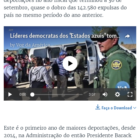
setembro, quase o dobro das 142.580 expulsas do
país no mesmo período do ano anterior.
Líderes democratas dos "Estados azuis" tomam medidas para proteger os imigrantes sem documentos
by
Voz da América
No media source currently available
0:00
3:07
Faça o Download
Este é o primeiro ano de maiores deportações, desde
2014, na Administração do então Presidente Barack