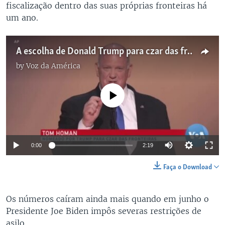
fiscalização dentro das suas próprias fronteiras há
um ano.
A escolha de Donald Trump para czar das fronteiras supervisionou o aumento das deportações
by
Voz da América
No media source currently available
0:00
2:19
Faça o Download
Os números caíram ainda mais quando em junho o
Presidente Joe Biden impôs severas restrições de
asilo.