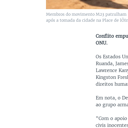
Membros do movimento M23 patrulham as
após a tomada da cidade na Place de lÕ
Conflito empu
ONU.
Os Estados Un
Ruanda, James
Lawrence Kany
Kingston Fresh
direitos huma
Em nota, o De
ao grupo arma
"Com o apoio 
civis inocent