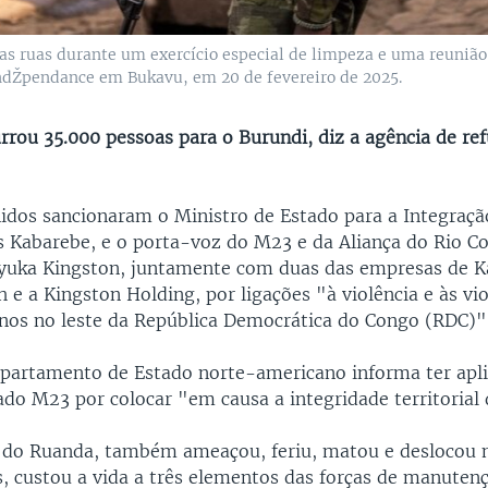
 ruas durante um exercício especial de limpeza e uma reuniã
IndŽpendance em Bukavu, em 20 de fevereiro de 2025.
rrou 35.000 pessoas para o Burundi, diz a agência de re
idos sancionaram o Ministro de Estado para a Integraçã
 Kabarebe, e o porta-voz do M23 e da Aliança do Rio C
uka Kingston, juntamente com duas das empresas de K
 e a Kingston Holding, por ligações "à violência e às vi
nos no leste da República Democrática do Congo (RDC)"
partamento de Estado norte-americano informa ter apl
do M23 por colocar "em causa a integridade territorial
do Ruanda, também ameaçou, feriu, matou e deslocou 
es, custou a vida a três elementos das forças de manuten