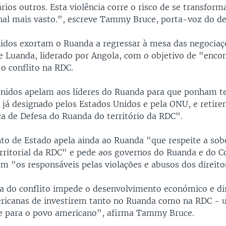
rios outros. Esta violência corre o risco de se transfor
onal mais vasto.", escreve Tammy Bruce, porta-voz do d
idos exortam o Ruanda a regressar à mesa das negocia
e Luanda, liderado por Angola, com o objetivo de "enco
o conflito na RDC.
nidos apelam aos líderes do Ruanda para que ponham t
 já designado pelos Estados Unidos e pela ONU, e retire
ça de Defesa do Ruanda do território da RDC".
o de Estado apela ainda ao Ruanda "que respeite a sobe
erritorial da RDC" e pede aos governos do Ruanda e do 
em "os responsáveis pelas violações e abusos dos direit
ia do conflito impede o desenvolvimento económico e di
ricanas de investirem tanto no Ruanda como na RDC - 
 e para o povo americano", afirma Tammy Bruce.