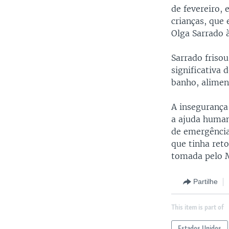
de fevereiro,
crianças, que
Olga Sarrado
Sarrado friso
significativa 
banho, alimen
A insegurança
a ajuda human
de emergência
que tinha ret
tomada pelo 
Partilhe
This item is part of
Estados Unidos