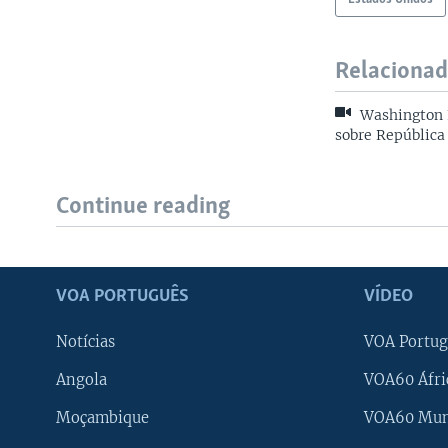
Relaciona
Washington F
sobre República
Continue reading
VOA PORTUGUÊS
VÍDEO
Notícias
VOA Portug
Angola
VOA60 Áfri
Moçambique
VOA60 Mu