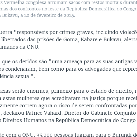
z Vermelha congolesa arrumam sacos com restos mortais duran
timas dos confrontos no leste da República Democrática do Congo
 Bukavu, a 20 de fevereiro de 2025.
uerra "responsáveis por crimes graves, incluíndo violaç
libertados das prisões de Goma, Kabare e Bukavu, alert
humanos da ONU.
que os detidos são "uma ameaça para as suas antigas v
 os condenaram, bem como para os advogados que repre
lência sexual".
cias serão enormes, primeiro para o estado de direito,
ra estas mulheres que acreditaram na justiça porque rec
izmente correm agora o risco de serem confrontadas por
”, declarou Patrice Vahard, Diretor do Gabinete Conjunt
s Direitos Humanos na República Democrática do Congo
do com a ONU, 35.000 pessoas fugiram para o Burundi de