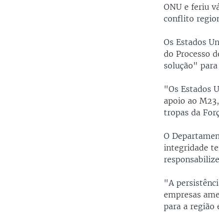
ONU e feriu vá
conflito regi
Os Estados Un
do Processo d
solução" para 
"Os Estados U
apoio ao M23,
tropas da For
O Departament
integridade t
responsabiliz
"A persistênc
empresas ame
para a região