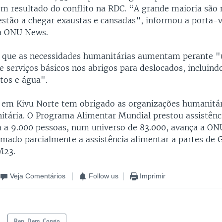
 em resultado do conflito na RDC. “A grande maioria são
 estão a chegar exaustas e cansadas”, informou a porta
 à ONU News.
u que as necessidades humanitárias aumentam perante 
de serviços básicos nos abrigos para deslocados, incluind
tos e água".
 em Kivu Norte tem obrigado as organizações humanitár
itária. O Programa Alimentar Mundial prestou assistênc
 a 9.000 pessoas, num universo de 83.000, avança a ON
omado parcialmente a assistência alimentar a partes de
M23.
Veja Comentários
Follow us
Imprimir
Rep. Dem. Congo