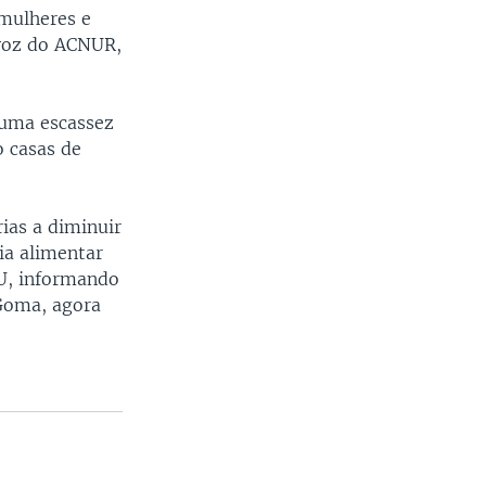
 mulheres e
-voz do ACNUR,
"uma escassez
o casas de
ias a diminuir
ia alimentar
U, informando
 Goma, agora