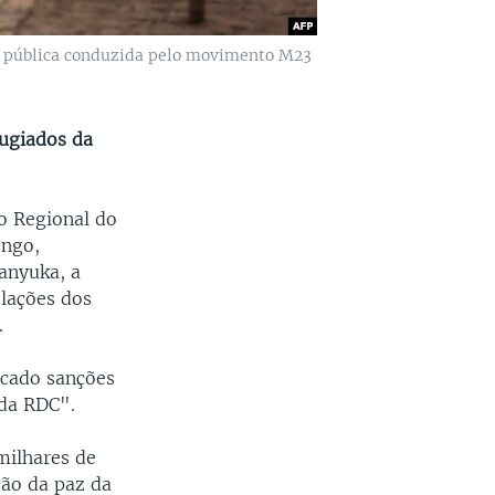
o pública conduzida pelo movimento M23
fugiados da
o Regional do
ongo,
anyuka, a
olações dos
.
icado sanções
 da RDC".
milhares de
ção da paz da