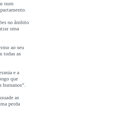
mar num
epartamento.
ções no âmbito
ntrar uma
ermo ao seu
m todas as
rania e a
Congo que
os humanos".
ssuade as
uma perda