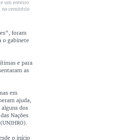
te um enterro
, no cemitério
ões", foram
a o gabinete
ítimas e para
sentaram as
 mas em
eberam ajuda,
 alguns dos
o das Nações
 (UNJHRO).
sde o início