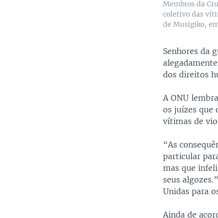
Membros da Cru
coletivo das ví
de Musigiko, em
Senhores da g
alegadamente 
dos direitos 
A ONU lembra 
os juízes que
vítimas de vio
“As consequên
particular pa
mas que infel
seus algozes.
Unidas para o
Ainda de acor