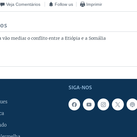
Veja Comentários
Follow us
Imprimir
dos
 vão mediar o conflito entre a Etiópia e a Somália
SIGA-NOS
ues
ca
ndo
 Vermelha