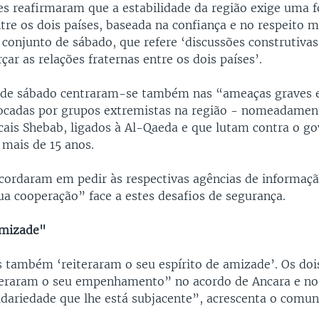
res reafirmaram que a estabilidade da região exige uma f
tre os dois países, baseada na confiança e no respeito m
conjunto de sábado, que refere ‘discussões construtivas
çar as relações fraternas entre os dois países’.
s de sábado centraram-se também nas “ameaças graves 
ocadas por grupos extremistas na região - nomeadament
icais Shebab, ligados à Al-Qaeda e que lutam contra o go
 mais de 15 anos.
ncordaram em pedir às respectivas agências de informaç
ua cooperação” face a estes desafios de segurança.
amizade"
s também ‘reiteraram o seu espírito de amizade’. Os dois
raram o seu empenhamento” no acordo de Ancara e no 
idariedade que lhe está subjacente”, acrescenta o comun