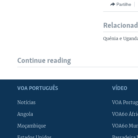
Partilhe
Relaciona
Quénia e Uganda
Continue reading
VOA PORTUGUÊS
VÍDEO
Notícias
VOA Portug
Angola
VOA60 Áfri
Moçambique
VOA60 Mu
Estados Unidos
Passadeira