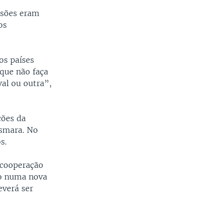
nsões eram
os
os países
 que não faça
val ou outra”,
ções da
Asmara. No
s.
 cooperação
ão numa nova
everá ser