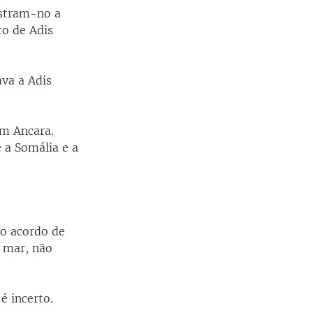
ostram-no a
to de Adis
ava a Adis
em Ancara.
 a Somália e a
o acordo de
o mar, não
é incerto.