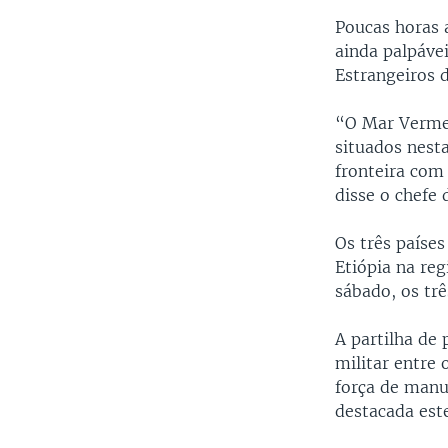
Poucas horas 
ainda palpáve
Estrangeiros d
“O Mar Vermel
situados nesta
fronteira com
disse o chefe 
Os três paíse
Etiópia na re
sábado, os tr
A partilha de
militar entre
força de manu
destacada est