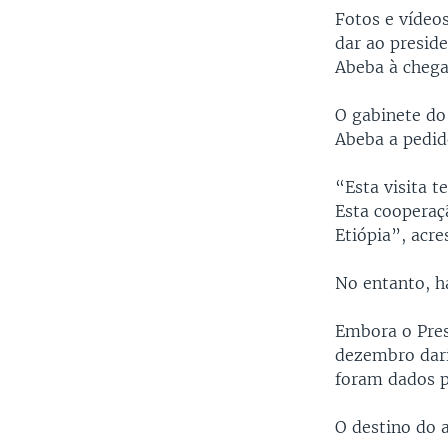
Fotos e vídeo
dar ao presid
Abeba à chega
O gabinete do
Abeba a pedid
“Esta visita 
Esta cooperaç
Etiópia”, acr
No entanto, há
Embora o Pres
dezembro dari
foram dados p
O destino do a