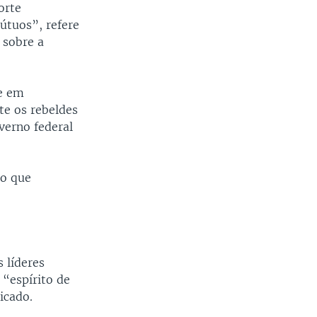
orte
útuos”, refere
 sobre a
e em
e os rebeldes
verno federal
ão que
 líderes
“espírito de
icado.