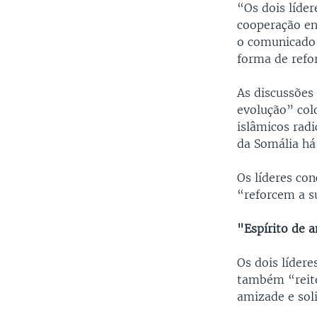
“Os dois líde
cooperação en
o comunicado 
forma de refor
As discussõe
evolução” col
islâmicos rad
da Somália há
Os líderes co
“reforcem a s
"Espírito de 
Os dois lídere
também “reite
amizade e sol