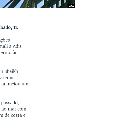
bado, 11.
ações
mali a Adis
termo às
an Sheikh
aterais
”, anunciou um
 passado,
so ao mar com
km de costa e