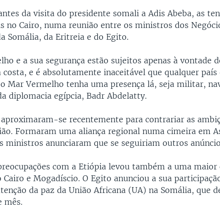
antes da visita do presidente somali a Adis Abeba, as te
is no Cairo, numa reunião entre os ministros dos Negóci
a Somália, da Eritreia e do Egito.
ho e a sua segurança estão sujeitos apenas à vontade d
 costa, e é absolutamente inaceitável que qualquer país
 o Mar Vermelho tenha uma presença lá, seja militar, na
da diplomacia egípcia, Badr Abdelatty.
s aproximaram-se recentemente para contrariar as ambi
gião. Formaram uma aliança regional numa cimeira em 
ês ministros anunciaram que se seguiriam outros anúncio
 preocupações com a Etiópia levou também a uma maior
 o Cairo e Mogadíscio. O Egito anunciou a sua participaç
tenção da paz da União Africana (UA) na Somália, que d
e mês.