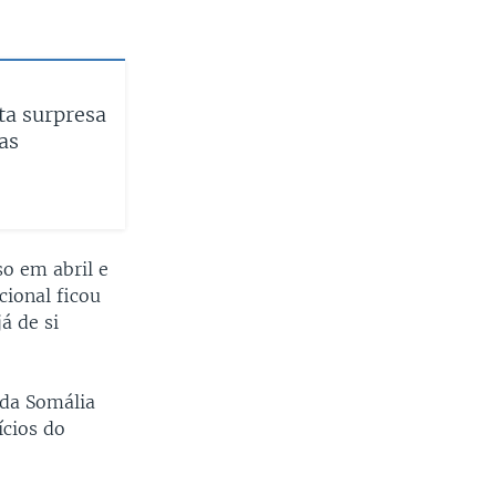
ta surpresa
as
so em abril e
cional ficou
á de si
 da Somália
ícios do