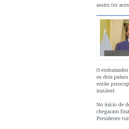
assim ter ace
O embaixador 
os dois paíse
então preocup
instável.
No início de 
chegaram fina
Presidente tu