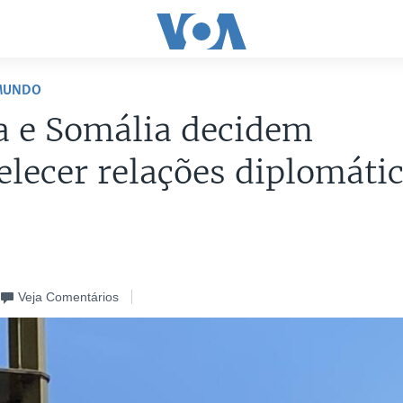
 MUNDO
a e Somália decidem
elecer relações diplomáti
Veja Comentários