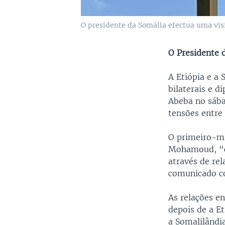
O presidente da Somália efectua uma visi
O Presidente d
A Etiópia e a
bilaterais e d
Abeba no sába
tensões entre 
O primeiro-mi
Mohamoud, “co
através de re
comunicado co
As relações e
depois de a E
a Somalilândi