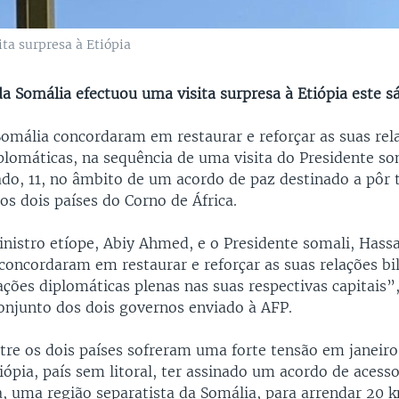
ta surpresa à Etiópia
a Somália efectuou uma visita surpresa à Etiópia este sá
 Somália concordaram em restaurar e reforçar as suas rel
iplomáticas, na sequência de uma visita do Presidente so
do, 11, no âmbito de um acordo de paz destinado a pôr 
os dois países do Corno de África.
nistro etíope, Abiy Ahmed, e o Presidente somali, Hass
ncordaram em restaurar e reforçar as suas relações bil
lações diplomáticas plenas nas suas respectivas capitais
njunto dos dois governos enviado à AFP.
ntre os dois países sofreram uma forte tensão em janeiro
tiópia, país sem litoral, ter assinado um acordo de aces
a, uma região separatista da Somália, para arrendar 20 