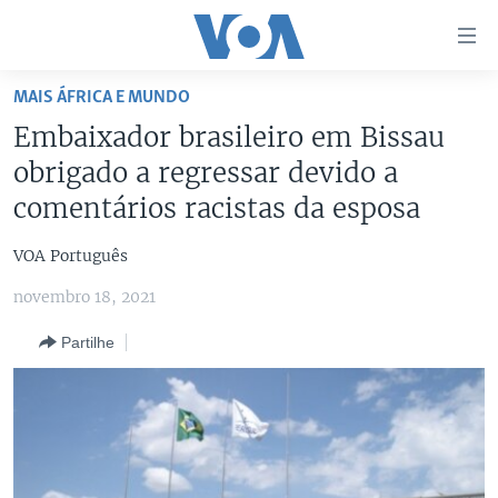
Links
de
Acesso
MAIS ÁFRICA E MUNDO
Ir
NOTÍCIAS
Embaixador brasileiro em Bissau
para
AFRICA AGORA
ANGOLA
obrigado a regressar devido a
artigo
principal
SAÚDE EM FOCO
MOÇAMBIQUE
comentários racistas da esposa
Ir
VÍDEO
ESTADOS UNIDOS
para
VOA Português
Navegação
ÁUDIO
GUINÉ-BISSAU
VÍDEOS
novembro 18, 2021
principal
ENTRETENIMENTO
ÁFRICA E MUNDO
VOA60 ÁFRICA
Ir
Partilhe
para
BRASIL
VOA 60 CLIMA
SIGA-NOS
Pesquisa
DOSSIERS ESPECIAIS
VOA60 MUNDO
DESPORTO
PASSADEIRA VERMELHA
Línguas