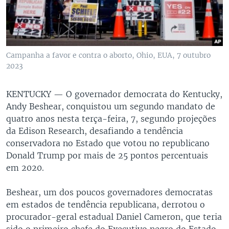
Campanha a favor e contra o aborto, Ohio, EUA, 7 outubro
2023
KENTUCKY —
O governador democrata do Kentucky,
Andy Beshear, conquistou um segundo mandato de
quatro anos nesta terça-feira, 7, segundo projeções
da Edison Research, desafiando a tendência
conservadora no Estado que votou no republicano
Donald Trump por mais de 25 pontos percentuais
em 2020.
Beshear, um dos poucos governadores democratas
em estados de tendência republicana, derrotou o
procurador-geral estadual Daniel Cameron, que teria
sido o primeiro chefe do Executivo negro do Estado.