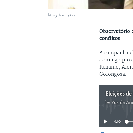
بەفر لە ڤیرجینیا
Observatório 
conflitos.
A campanha el
domingo próxim
Renamo, Afons
Gorongosa.
by
Voz da Am
0:00