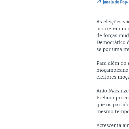
Janela de Pop
As eleições v
ocorrerem num
de forças mu
Democrático 
se por uma m
Para além do 
moçambicano o
eleitores moç
Arão Macanze, 
Frelimo procu
que os partido
mesmo tempo q
Acrescenta ai