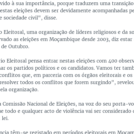
evido à sua importância, porque traduzem uma transiçã
estas eleições devem ser devidamente acompanhadas pe
 sociedade civil", disse.
 Eleitoral, uma organização de líderes religiosos e da so
vado as eleições em Moçambique desde 2003, diz estar a
 de Outubro.
io Eleitoral pensa entrar nestas eleições com 400 obser
r os partidos políticos e os candidatos. Vamos ter ta
onflitos que, em parceria com os órgãos eleitorais e os
 resolver todos os conflitos que forem surgindo", revel
ela organização.
 a Comissão Nacional de Eleições, na voz do seu porta-vo
ue todo e qualquer acto de violência vai ser considerado 
lei.
ência têm-se registado em períodos eleitorais em Moça