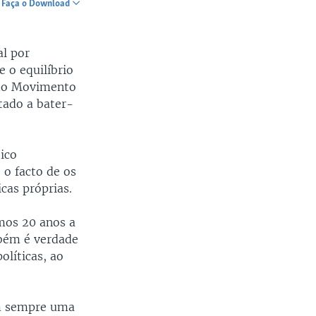
Faça o Download
SHARE
al por
 o equilíbrio
 do Movimento
ado a bater-
ico
 o facto de os
cas próprias.
imos 20 anos a
mbém é verdade
olíticas, ao
.
am sempre uma