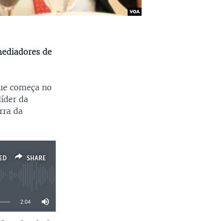
mediadores de
que começa no
líder da
rra da
ED
SHARE
2:04