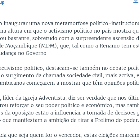
-up
EMBED
ão inaugurar uma nova metamorfose político-institucion
a altura em que o activismo politico no país mostra que
dou bastante, sobretudo com a surpreendente ascensão
de Moçambique (MDM), que, tal como a Renamo tem est
udança no Governo
activismo politico, destacam-se também no debate polít
 surgimento da chamada sociedade civil, mais activa, e
ambicanos começarem a mostrar que têm opiniões políti
líder da Igreja Adventista, diz ser verdade que nos últ
rou reforçar o seu poder político e económico, mas ta
s da oposição estão a influenciar a tomada de decisões p
ue manifestam a ambição de tirar a Frelimo do poder
nda que seja quem for o vencedor, estas eleições marc