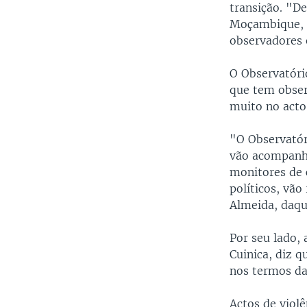
transição. "D
Moçambique, 
observadores e
O Observatório
que tem obser
muito no acto
"O Observatór
vão acompanha
monitores de c
políticos, vão
Almeida, daqu
Por seu lado,
Cuinica, diz q
nos termos da 
Actos de viol