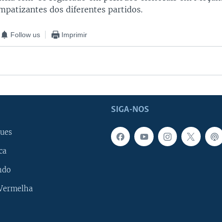
mpatizantes dos diferentes partidos.
Follow us
Imprimir
SIGA-NOS
ues
ca
ndo
 Vermelha