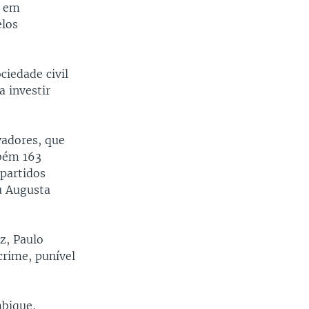
o em
los
ciedade civil
 investir
vadores, que
mbém 163
 partidos
ou Augusta
z, Paulo
crime, punível
mbique,