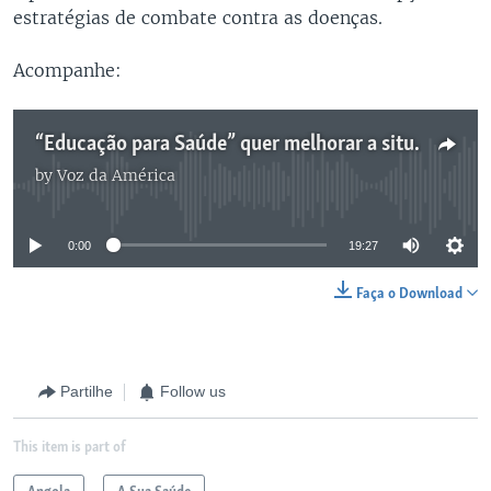
estratégias de combate contra as doenças.
Acompanhe:
“Educação para Saúde” quer melhorar a situação dos mais carenciados de Luanda
by
Voz da América
No media source currently available
0:00
19:27
Faça o Download
Partilhe
Follow us
This item is part of