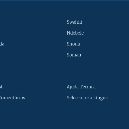
Swahili
Ndebele
da
Shona
Somali
st
Ajuda Técnica
Comentários
Seleccione a Língua