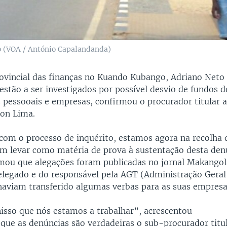
 (VOA / António Capalandanda)
ovincial das finanças no Kuando Kubango, Adriano Neto 
estão a ser investigados por possível desvio de fundos d
s pessooais e empresas, confirmou o procurador titular 
son Lima.
m o processo de inquérito, estamos agora na recolha 
m levar como matéria de prova à sustentação desta denú
mou que alegações foram publicadas no jornal Makango
legado e do responsável pela AGT (Administração Geral 
 haviam transferido algumas verbas para as suas empresa
isso que nós estamos a trabalhar”, acrescentou
 que as denúncias são verdadeiras o sub-procurador titu