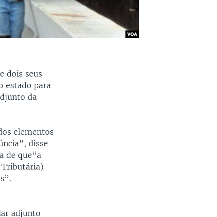
e dois seus
o estado para
adjunto da
dos elementos
ncia”, disse
la de que“a
Tributária)
s”.
lar adjunto