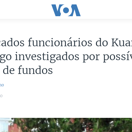
cados funcionários do Ku
o investigados por possí
 de fundos
no
20