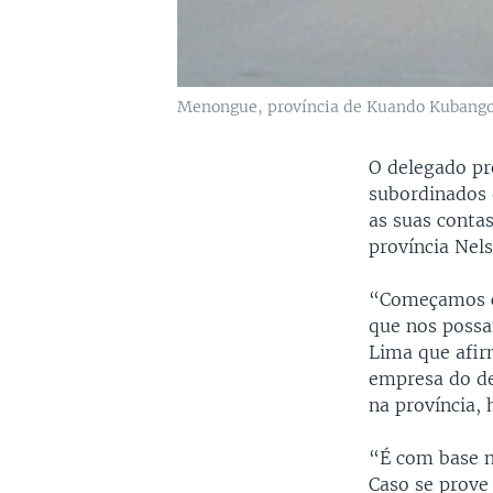
Menongue, província de Kuando Kubango
O delegado pr
subordinados 
as suas conta
província Nel
“Começamos co
que nos possa
Lima que afir
empresa do de
na província,
“É com base n
Caso se prove