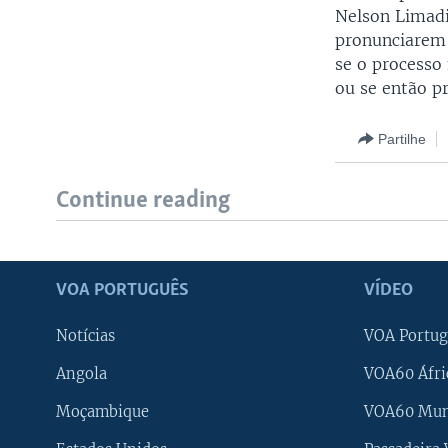
Nelson Limadi
pronunciarem 
se o processo
ou se então p
Partilhe
Continue reading
VOA PORTUGUÊS
VÍDEO
Notícias
VOA Portug
Angola
VOA60 Áfri
Moçambique
VOA60 Mu