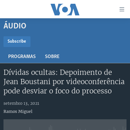
Links
de
Acesso
ÁUDIO
Ir
NOTÍCIAS
para
AFRICA AGORA
ANGOLA
Subscribe
artigo
SUBSCRIBE
principal
SAÚDE EM FOCO
MOÇAMBIQUE
PROGRAMAS
SOBRE
Ir
VÍDEO
ESTADOS UNIDOS
para
Subscreva
Dívidas ocultas: Depoimento de
Navegação
ÁUDIO
GUINÉ-BISSAU
VÍDEOS
principal
Jean Boustani por videoconferência
ENTRETENIMENTO
ÁFRICA E MUNDO
VOA60 ÁFRICA
Ir
pode desviar o foco do processo
para
BRASIL
VOA 60 CLIMA
SIGA-NOS
Pesquisa
setembro 13, 2021
DOSSIERS ESPECIAIS
VOA60 MUNDO
Ramos Miguel
DESPORTO
PASSADEIRA VERMELHA
Línguas