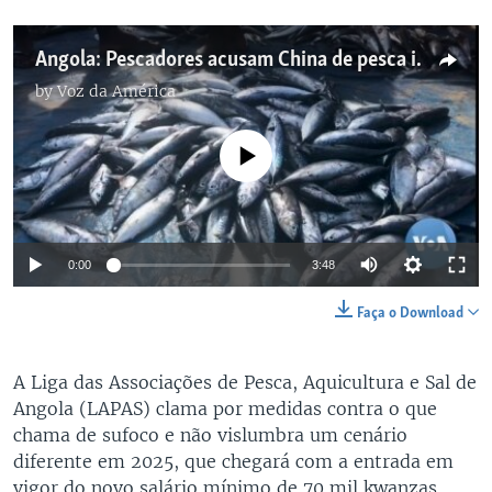
Angola: Pescadores acusam China de pesca ilegal
by
Voz da América
No media source currently available
0:00
3:48
Faça o Download
A Liga das Associações de Pesca, Aquicultura e Sal de
Angola (LAPAS) clama por medidas contra o que
chama de sufoco e não vislumbra um cenário
diferente em 2025, que chegará com a entrada em
vigor do novo salário mínimo de 70 mil kwanzas,