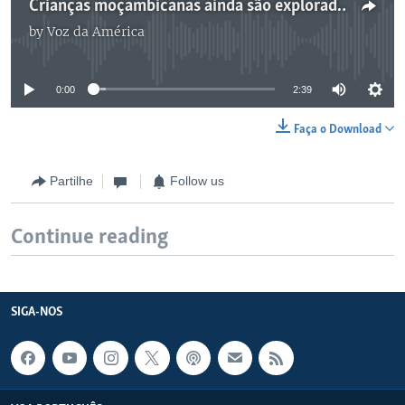
Crianças moçambicanas ainda são exploradas, diz activista
by
Voz da América
No media source currently available
0:00
2:39
Faça o Download
Partilhe
Follow us
Continue reading
SIGA-NOS