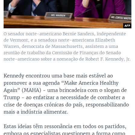
O senador norte-americano Bernie Sanders, independente
de Vermont, e a senadora norte-americana Elizabeth
Warren, democrata de Massachusetts, assistem a uma
reunião de trabalho da Comissão de Finanças do Senado
norte-americano sobre a nomeação de Robert F. Kennedy, Jr.
Kennedy encontrou uma base mais estável ao
promover a sua agenda “Make America Healthy
Again” (MAHA) - uma brincadeira com o slogan de
Trump - ao enfatizar a necessidade de combater a
crise de doenças crónicas do país, responsabilizando
mais a indústria alimentar.
Estas ideias têm ressonância em todos os partidos,
embora os especialistas questionem a forma como