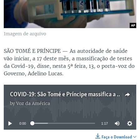
Imagem de arquivo
SÃO TOMÉ E PRÍNCIPE —
As autoridade de saúde
vão iniciar, a 17 deste mês, a massificação de testes
da Covid-19, disse, nesta 5ª feira, 13, o porta-voz do
Governo, Adelino Lucas.
COVID-19: São Tomé e Príncipe massifica a testagem
by
Voz da América
No media source currently available
0:00
1:17
Faça o Download