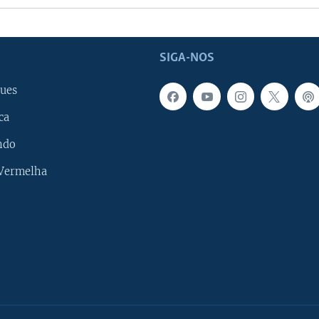
SIGA-NOS
ues
ca
ndo
 Vermelha