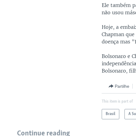
Ele também pa
não usou másc
Hoje, a embai
Chapman que e
doença mas "f
Bolsonaro e 
independência
Bolsonaro, fil
Partilhe
This item is part of
Brasil
A Su
Continue reading