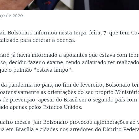
rço de 2020
Jair Bolsonaro informou nesta terça-feira, 7, que tem Co
ealizado para detetar a doença.
aro já havia informado a apoiantes que estava com febr
sso, decidiu fazer o exame, tendo adiantado ter realiza
 que o pulmão "estava limpo".
o da pandemia no país, no fim de fevereiro, Bolsonaro t
ostensivamente as orientações do seu próprio Ministéri
 de prevenção, apesar do Brasil ser o segundo país com
ado apenas pelos Estados Unidos.
uatro meses, Jair Bolsonaro provocou aglomerações ao v
a em Brasília e cidades nos arredores do Distrito Federa