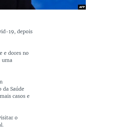
vid-19, depois
e e dores no
do uma
em
o da Saúde
 mais casos e
isitar o
l.