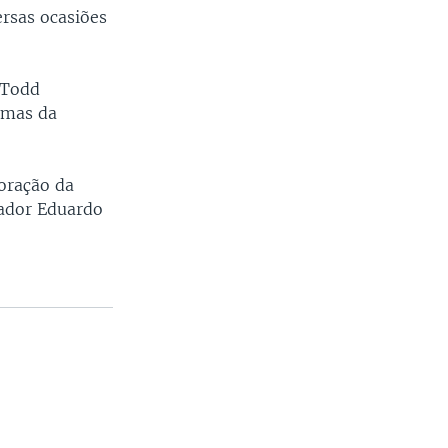
rsas ocasiões
 Todd
omas da
oração da
nador Eduardo