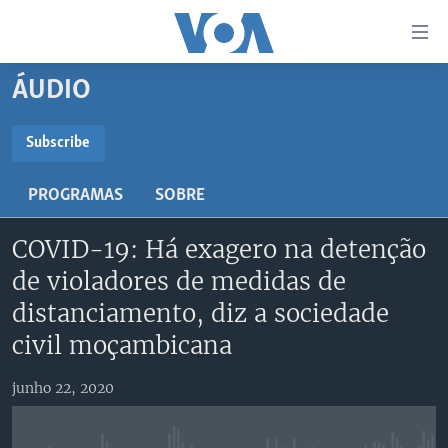
Links
de
Acesso
ÁUDIO
Ir
NOTÍCIAS
para
AFRICA AGORA
ANGOLA
Subscribe
artigo
SUBSCRIBE
principal
SAÚDE EM FOCO
MOÇAMBIQUE
PROGRAMAS
SOBRE
Ir
VÍDEO
ESTADOS UNIDOS
para
Subscreva
COVID-19: Há exagero na detenção
Navegação
ÁUDIO
GUINÉ-BISSAU
VÍDEOS
principal
de violadores de medidas de
ENTRETENIMENTO
ÁFRICA E MUNDO
VOA60 ÁFRICA
Ir
distanciamento, diz a sociedade
para
BRASIL
VOA 60 CLIMA
civil moçambicana
SIGA-NOS
Pesquisa
DOSSIERS ESPECIAIS
VOA60 MUNDO
junho 22, 2020
DESPORTO
PASSADEIRA VERMELHA
Línguas