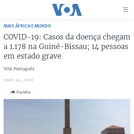
Links
de
Acesso
MAIS ÁFRICA E MUNDO
Ir
NOTÍCIAS
COVID-19: Casos da doença chegam
para
AFRICA AGORA
ANGOLA
a 1.178 na Guiné-Bissau; 14 pessoas
artigo
principal
SAÚDE EM FOCO
MOÇAMBIQUE
em estado grave
Ir
VÍDEO
ESTADOS UNIDOS
para
VOA Português
Navegação
ÁUDIO
GUINÉ-BISSAU
VÍDEOS
maio 24, 2020
principal
ENTRETENIMENTO
ÁFRICA E MUNDO
VOA60 ÁFRICA
Ir
Partilhe
para
BRASIL
VOA 60 CLIMA
SIGA-NOS
Pesquisa
DOSSIERS ESPECIAIS
VOA60 MUNDO
DESPORTO
PASSADEIRA VERMELHA
Línguas