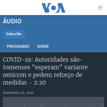
Links
de
Acesso
ÁUDIO
Ir
NOTÍCIAS
para
AFRICA AGORA
ANGOLA
Subscribe
artigo
SUBSCRIBE
principal
SAÚDE EM FOCO
MOÇAMBIQUE
PROGRAMAS
SOBRE
Ir
VÍDEO
ESTADOS UNIDOS
para
Subscreva
COVID-19: Autoridades são-
Navegação
ÁUDIO
GUINÉ-BISSAU
VÍDEOS
principal
tomenses "esperam" variante
ENTRETENIMENTO
ÁFRICA E MUNDO
VOA60 ÁFRICA
Ir
omicron e pedem reforço de
para
BRASIL
VOA 60 CLIMA
medidas - 2:20
SIGA-NOS
Pesquisa
DOSSIERS ESPECIAIS
VOA60 MUNDO
dezembro 27, 2021
DESPORTO
PASSADEIRA VERMELHA
Línguas