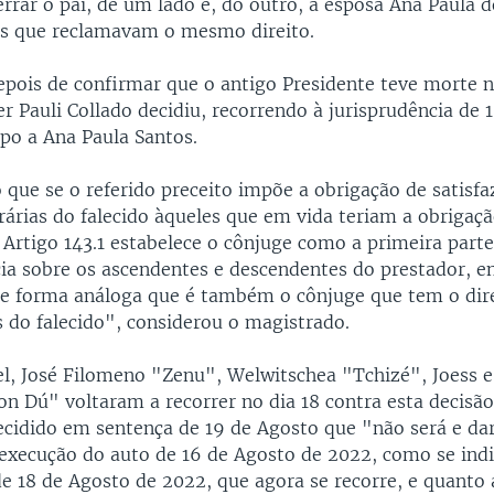
errar o pai, de um lado e, do outro, a esposa Ana Paula 
hos que reclamavam o mesmo direito.
epois de confirmar que o antigo Presidente teve morte na
er Pauli Collado decidiu, recorrendo à jurisprudência de 
rpo a Ana Paula Santos.
 que se o referido preceito impõe a obrigação de satisfa
rárias do falecido àqueles que em vida teriam a obrigaçã
 Artigo 143.1 estabelece o cônjuge como a primeira parte
ia sobre os ascendentes e descendentes do prestador, e
e forma análoga que é também o cônjuge que tem o dire
s do falecido", considerou o magistrado.
bel, José Filomeno "Zenu", Welwitschea "Tchizé", Joess 
on Dú" voltaram a recorrer no dia 18 contra esta decisão
cidido em sentença de 19 de Agosto que "não será e dar
execução do auto de 16 de Agosto de 2022, como se ind
de 18 de Agosto de 2022, que agora se recorre, e quanto 