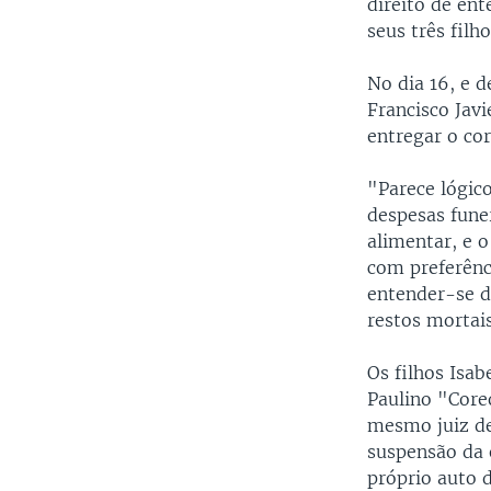
direito de ent
seus três fil
No dia 16, e d
Francisco Javi
entregar o co
"Parece lógico
despesas fune
alimentar, e o
com preferênc
entender-se d
restos mortai
Os filhos Isa
Paulino "Core
mesmo juiz de
suspensão da 
próprio auto 