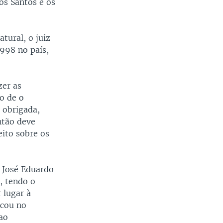
dos Santos e os
tural, o juiz
1998 no país,
zer as
o de o
 obrigada,
ntão deve
ito sobre os
e José Eduardo
, tendo o
 lugar à
icou no
ao