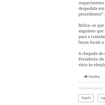
requerimento 
despedida em 
procedentes".
Refira-se que
angolano que 
para a transl
horas locais a
A chegada do
Presidente da
vista às eleiç
Partilhe
This item is part of
Angola
Leg