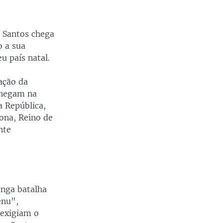
s Santos chega
o a sua
u país natal.
ação da
chegam na
a República,
lona, Reino de
nte
onga batalha
enu",
 exigiam o