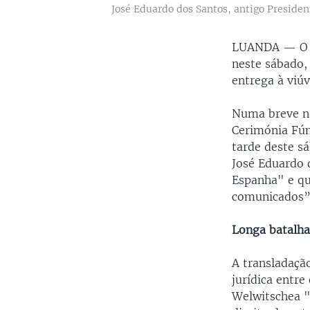
José Eduardo dos Santos, antigo Presiden
LUANDA —
O
neste sábado, 
entrega à viúv
Numa breve no
Cerimónia Fún
tarde deste s
José Eduardo 
Espanha" e qu
comunicados”
Longa batalha 
A transladaçã
jurídica entre
Welwitschea "