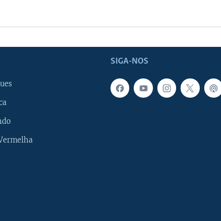
SIGA-NOS
ues
ca
ndo
 Vermelha