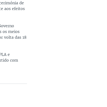
cerimónia de
e aos efeitos
 Governo
s os meios
r volta das 18
PLA e
artido com