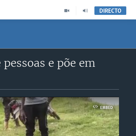
DIRECTO
e pessoas e põe em
EMBED