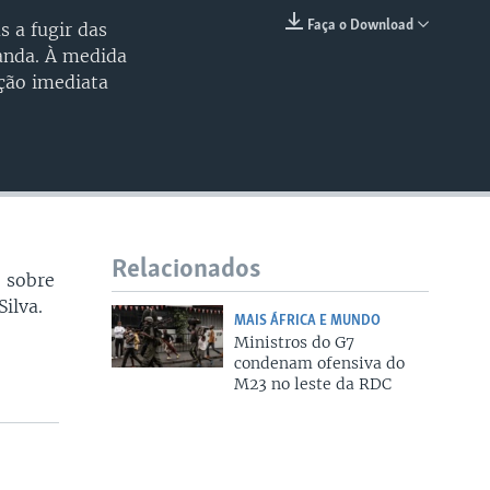
240p
Faça o Download
s a fugir das
EMBED
uanda. À medida
360p
ação imediata
480p
720p
1080p
Relacionados
o sobre
480p
Silva.
MAIS ÁFRICA E MUNDO
Ministros do G7
condenam ofensiva do
M23 no leste da RDC