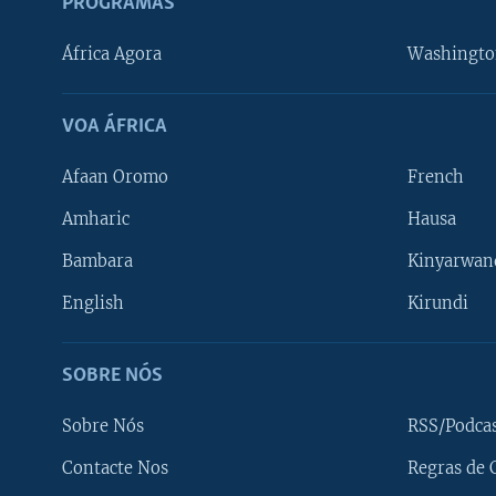
PROGRAMAS
África Agora
Washingto
VOA ÁFRICA
Afaan Oromo
French
Amharic
Hausa
Bambara
Kinyarwan
English
Kirundi
SOBRE NÓS
Sobre Nós
RSS/Podca
Contacte Nos
Regras de 
SIGA-NOS