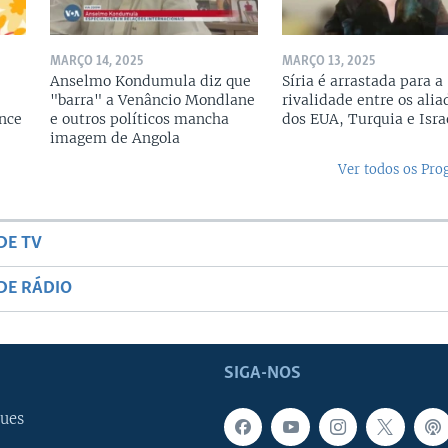
MARÇO 14, 2025
MARÇO 13, 2025
Anselmo Kondumula diz que
Síria é arrastada para a
"barra" a Venâncio Mondlane
rivalidade entre os alia
ence
e outros políticos mancha
dos EUA, Turquia e Isra
imagem de Angola
Ver todos os Pr
DE TV
DE RÁDIO
SIGA-NOS
ues