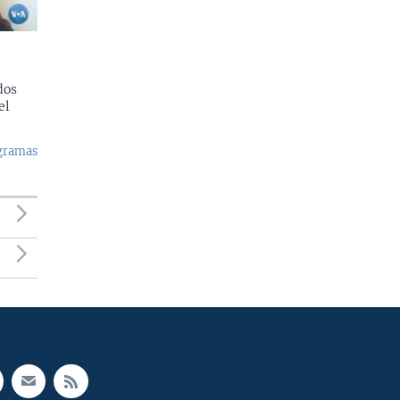
dos
el
ogramas