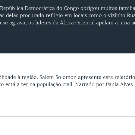
a República Democrática do Congo obrigou muitas família
as delas procurado refúgio em locais como o vizinho R
a se agrava, os líderes da África Oriental apelam a uma 
bilidade à região. Salem Solomon apresenta este relatóri
Auto
240p
360p
o está a ter na população civil. Narrado por Paula Alves 
720p
1080p