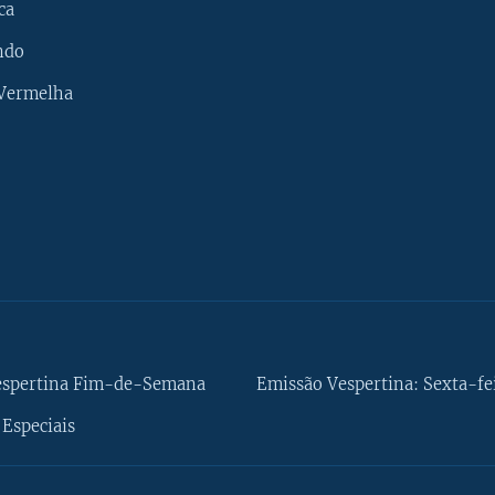
ca
ndo
 Vermelha
espertina Fim-de-Semana
Emissão Vespertina: Sexta-fe
Especiais