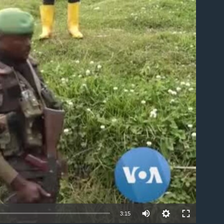
able
Auto
3:15