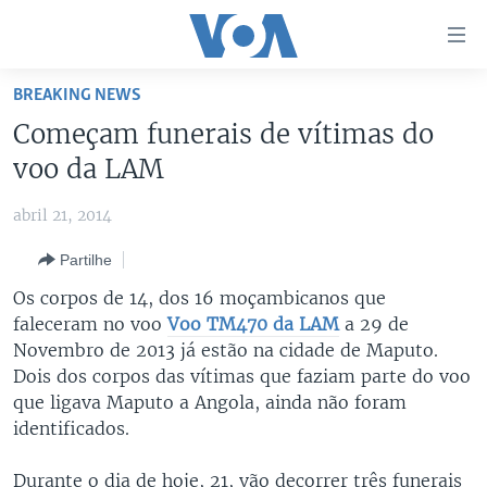
Links
de
Acesso
BREAKING NEWS
Ir
NOTÍCIAS
Começam funerais de vítimas do
para
AFRICA AGORA
ANGOLA
voo da LAM
artigo
principal
SAÚDE EM FOCO
MOÇAMBIQUE
abril 21, 2014
Ir
VÍDEO
ESTADOS UNIDOS
para
Partilhe
Navegação
ÁUDIO
GUINÉ-BISSAU
VÍDEOS
Os corpos de 14, dos 16 moçambicanos que
principal
ENTRETENIMENTO
ÁFRICA E MUNDO
VOA60 ÁFRICA
faleceram no voo
Voo TM470 da LAM
a 29 de
Ir
Novembro de 2013 já estão na cidade de Maputo.
para
BRASIL
VOA 60 CLIMA
SIGA-NOS
Dois dos corpos das vítimas que faziam parte do voo
Pesquisa
DOSSIERS ESPECIAIS
VOA60 MUNDO
que ligava Maputo a Angola, ainda não foram
identificados.
DESPORTO
PASSADEIRA VERMELHA
Línguas
Durante o dia de hoje, 21, vão decorrer três funerais