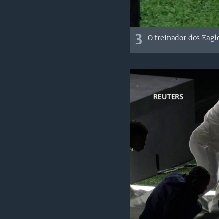
3
O treinador dos Eagle