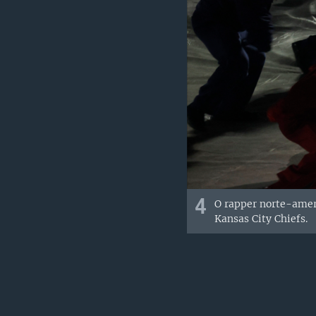
4
O rapper norte-amer
Kansas City Chiefs.