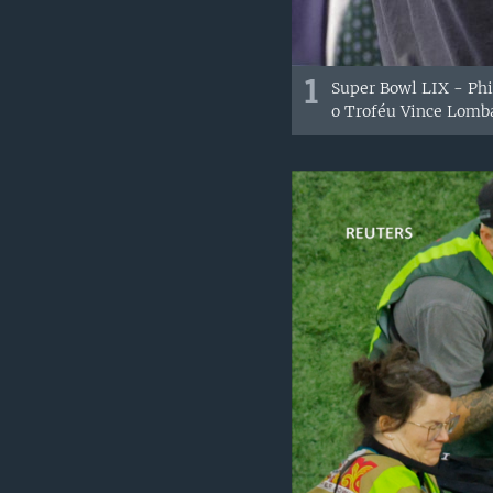
1
Super Bowl LIX - Phil
o Troféu Vince Lomb