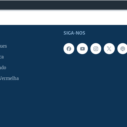
SIGA-NOS
ues
ca
ndo
 Vermelha