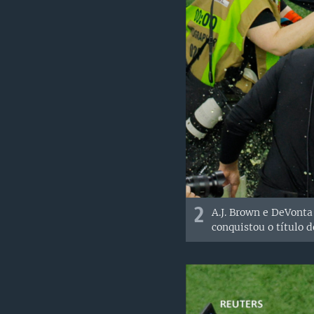
2
A.J. Brown e DeVonta
conquistou o título 