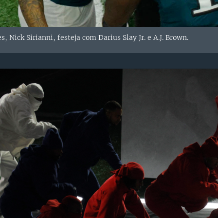
s, Nick Sirianni, festeja com Darius Slay Jr. e A.J. Brown.