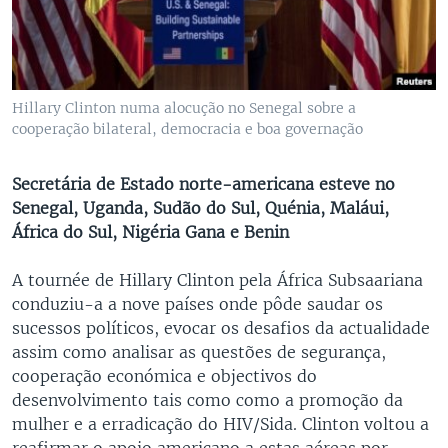
Hillary Clinton numa alocução no Senegal sobre a
cooperação bilateral, democracia e boa governação
Secretária de Estado norte-americana esteve no
Senegal, Uganda, Sudão do Sul, Quénia, Maláui,
África do Sul, Nigéria Gana e Benin
A tournée de Hillary Clinton pela África Subsaariana
conduziu-a a nove países onde pôde saudar os
sucessos políticos, evocar os desafios da actualidade
assim como analisar as questões de segurança,
cooperação económica e objectivos do
desenvolvimento tais como como a promoção da
mulher e a erradicação do HIV/Sida. Clinton voltou a
reafirmar o apoio americano a estas aéreas por