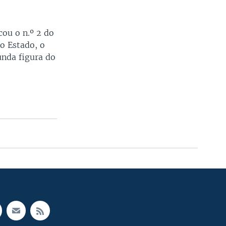
cou o n.º 2 do
do Estado, o
unda figura do