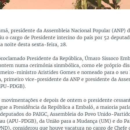
amá, presidente da Assembleia Nacional Popular (ANP) 
iu o cargo de Presidente interino do país por 52 deputa
na noite desta sexta-feira, 28.
proclamado Presidente da República, Úmaro Sissoco Emb
ntem numa cerimónia sinmbólica, como ele próprio diss
imeiro-ministro Aristides Gomes e nomeado para o seu
 primeiro vice-presidente da ANP e presidente da Asse
APU-PDGB).
s movimentações e depois de ontem o presidente cessant
egue a Presidência da República a Embaló, a maioria par
 deputados do PAIGC, Assembleia do Povo Unido-Partid
sau (APU-PDGB), da União para a Mudança (UM) e do Pa
ND), considerou que houve vacatura no cargo de Chefe 