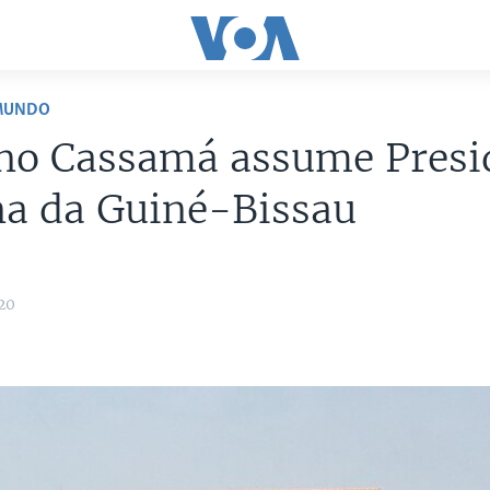
 MUNDO
ano Cassamá assume Presi
na da Guiné-Bissau
20