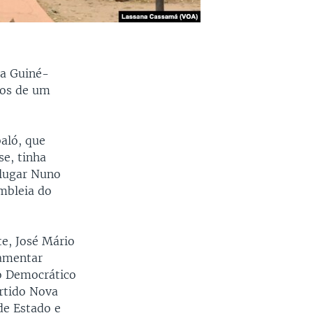
da Guiné-
dos de um
aló, que
e, tinha
 lugar Nuno
mbleia do
e, José Mário
lamentar
o Democrático
rtido Nova
de Estado e