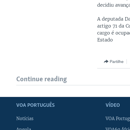
decidiu avanç
A deputada Da
artigo 71 da C
cargo é ocupa
Estado
Partilhe
Continue reading
VOA PORTUGUÊS
VÍDEO
Notícias
VOA Portug
Angola
VOA60 Áfri