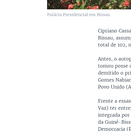
Palácio Presidencial em Bissau
Cipriano Cass
Bissau, assum
total de 102, 
Antes, o auto
tomou posse o
demitido o pr
Gomes Nabian,
Povo Unido (
Frente a essa
Vaz) ter entr
integrada por
da Guiné-Bis
Democracia (P