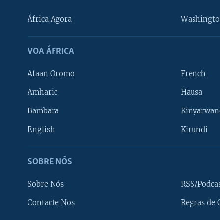
África Agora
Washingto
VOA ÁFRICA
Afaan Oromo
French
Amharic
Hausa
Bambara
Kinyarwan
English
Kirundi
SOBRE NÓS
Sobre Nós
RSS/Podca
Contacte Nos
Regras de 
SIGA-NOS