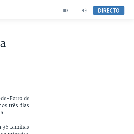
DIRECTO
la
s
-de-Ferro de
os três dias
a.
 36 famílias