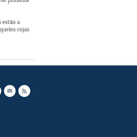
 de primeira
á estão a
queles cujas