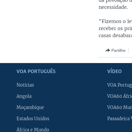
da povoação d
necessidade.
"Fizemos o le
receber os pr
casas desabar
Partilhe
VOA PORTUGUÊS
VÍDEO
Notícias
VOA Portug
Angola
VOA60 Áfri
Moçambique
VOA60 Mu
Estados Unidos
Passadeira
África e Mundo