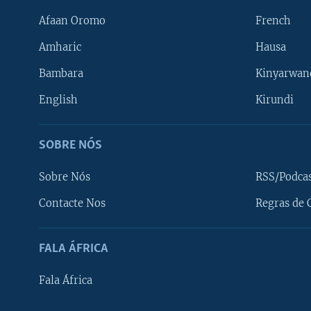
Afaan Oromo
French
Amharic
Hausa
Bambara
Kinyarwan
English
Kirundi
SOBRE NÓS
Sobre Nós
RSS/Podca
Contacte Nos
Regras de 
SIGA-NOS
FALA ÁFRICA
Fala África
Línguas