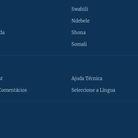
Swahili
Ndebele
da
Shona
Somali
st
Ajuda Técnica
Comentários
Seleccione a Língua