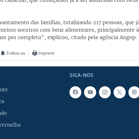
o Caraculo, que começaram já a ser assistidas com bens
vantamento das famílias, totalizando 217 pessoas, que j
imeiros socorros com bens alimentares, principalmente à
am por completo", explicou, citado pela agência Angop.
Follow us
Imprimir
SIGA-NOS
ues
ca
ndo
 Vermelha