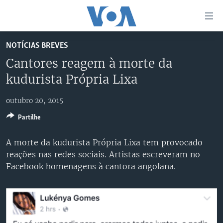
Links
de
Acesso
NOTÍCIAS BREVES
Ir
NOTÍCIAS
Cantores reagem à morte da
para
AFRICA AGORA
ANGOLA
kudurista Própria Lixa
artigo
principal
SAÚDE EM FOCO
MOÇAMBIQUE
Ir
outubro 20, 2015
VÍDEO
ESTADOS UNIDOS
para
Partilhe
Navegação
ÁUDIO
GUINÉ-BISSAU
VÍDEOS
principal
A morte da kudurista Própria Lixa tem provocado
ENTRETENIMENTO
ÁFRICA E MUNDO
VOA60 ÁFRICA
Ir
reações nas redes sociais. Artistas escreveram no
para
BRASIL
VOA 60 CLIMA
Facebook homenagens à cantora angolana.
SIGA-NOS
Pesquisa
DOSSIERS ESPECIAIS
VOA60 MUNDO
DESPORTO
PASSADEIRA VERMELHA
Línguas