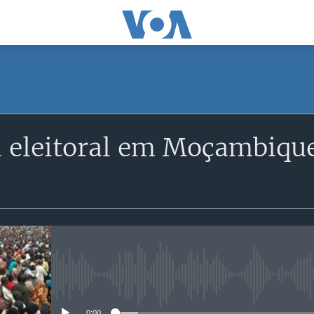
SUBSCRIBE
eleitoral em Moçambique:
Subscreva
No media source currently avail
0:00