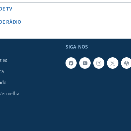
DE TV
DE RÁDIO
SIGA-NOS
ues
ca
ndo
 Vermelha