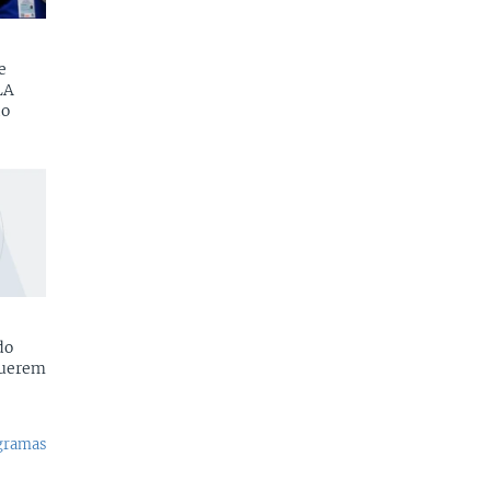
e
LA
do
do
querem
ogramas