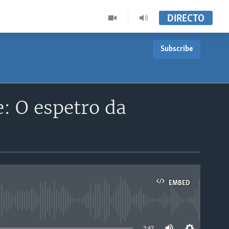
DIRECTO
Subscribe
 O espetro da
EMBED
able
3:42