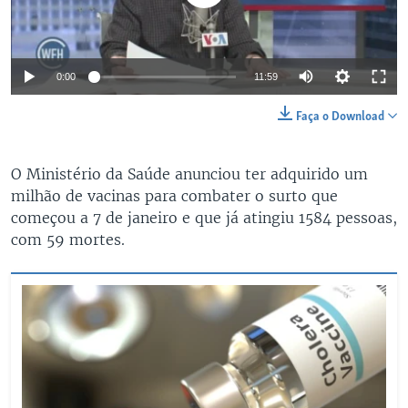
Auto
0:00
11:59
240p
Faça o Download
360p
Auto
240p
360p
480p
O Ministério da Saúde anunciou ter adquirido um
480p
milhão de vacinas para combater o surto que
720p
720p
810p
começou a 7 de janeiro e que já atingiu 1584 pessoas,
com 59 mortes.
810p