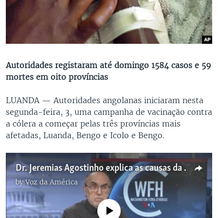
Autoridades registaram até domingo 1584 casos e 59
mortes em oito províncias
LUANDA —
Autoridades angolanas iniciaram nesta
segunda-feira, 3, uma campanha de vacinação contra
a cólera a começar pelas três províncias mais
afetadas, Luanda, Bengo e Icolo e Bengo.
Dr. Jeremias Agostinho explica as causas da cólera e deixa recomendações à comunidade
by
Voz da América
No media source currently available