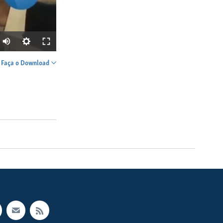
Faça o Download
SHARE
width
px