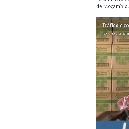
de Moçambique
Tráfico e c
by
Voz da Am