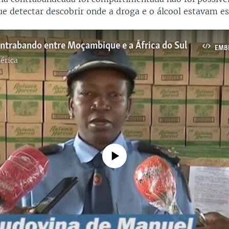
 detectar descobrir onde a droga e o álcool estavam es
ontrabando entre Moçambique e a África do Sul
EMB
érica
No media source currently available