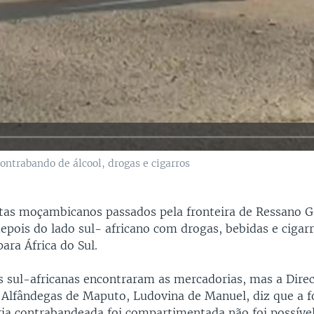
ntrabando de álcool, drogas e cigarros
tas moçambicanos passados pela fronteira de Ressano G
epois do lado sul- africano com drogas, bebidas e cigar
ra África do Sul.
s sul-africanas encontraram as mercadorias, mas a Dire
s Alfândegas de Maputo, Ludovina de Manuel, diz que a
ia contrabandeada foi compartimentada não foi possível