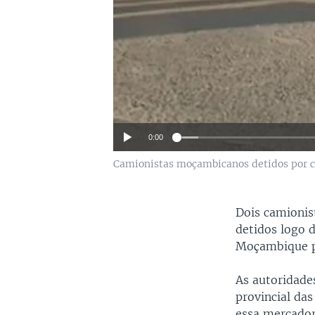
0:00
Camionistas moçambicanos detidos por co
Dois camionis
detidos logo d
Moçambique pa
As autoridade
provincial da
essa mercador