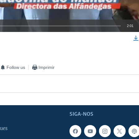
2:01
EMBED
Follow us
Imprimir
SIGA-NOS
ues