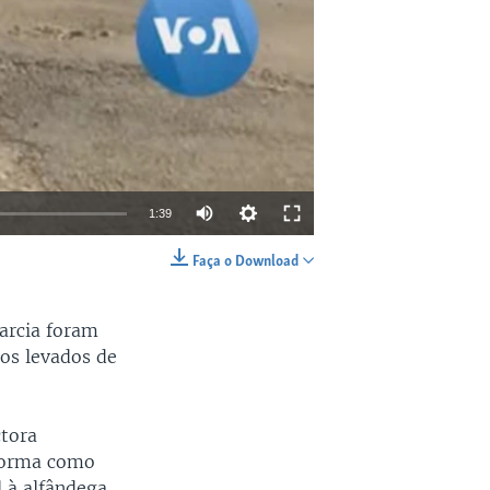
1:39
Faça o Download
EMBED
SHARE
arcia foram
ros levados de
ctora
 forma como
 à alfândega