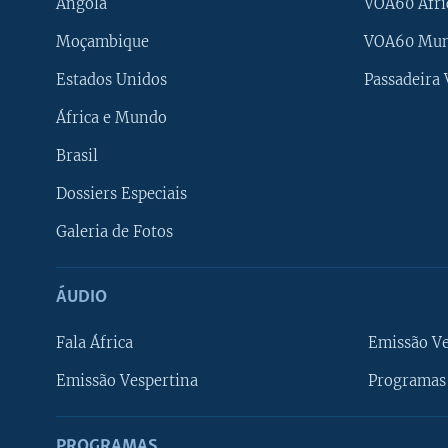
Angola
VOA60 Áfri
Moçambique
VOA60 Mu
Estados Unidos
Passadeira
África e Mundo
Brasil
Dossiers Especiais
Galeria de Fotos
ÁUDIO
Fala África
Emissão V
Emissão Vespertina
Programas 
PROGRAMAS