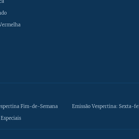
ca
ndo
 Vermelha
espertina Fim-de-Semana
Emissão Vespertina: Sexta-fe
Especiais