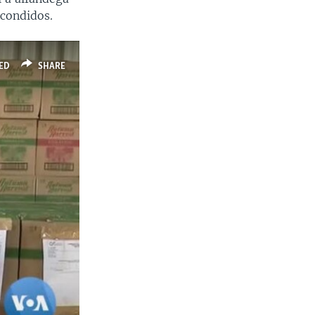
condidos.
ED
SHARE