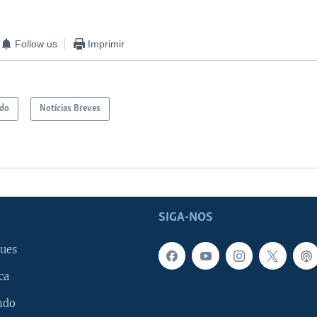
Follow us
Imprimir
ndo
Notícias Breves
SIGA-NOS
ues
ca
ndo