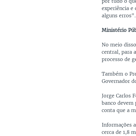
por tudo o qu
experiência e 
alguns erros".
Ministério Pú
No meio disso
central, para 
processo de g
Também o Pres
Governador do
Jorge Carlos 
banco devem p
conta que a m
Informações a
cerca de 1,8 m