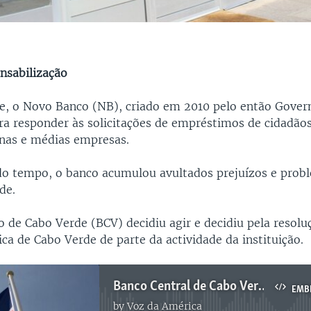
nsabilização
, o Novo Banco (NB), criado em 2010 pelo então Gover
ara responder às solicitações de empréstimos de cidadã
nas e médias empresas.
o tempo, o banco acumulou avultados prejuízos e prob
de.
o de Cabo Verde (BCV) decidiu agir e decidiu pela resolu
ca de Cabo Verde de parte da actividade da instituição.
Banco Central de Cabo Verde actua no caso do Novo Banco
EMB
by
Voz da América