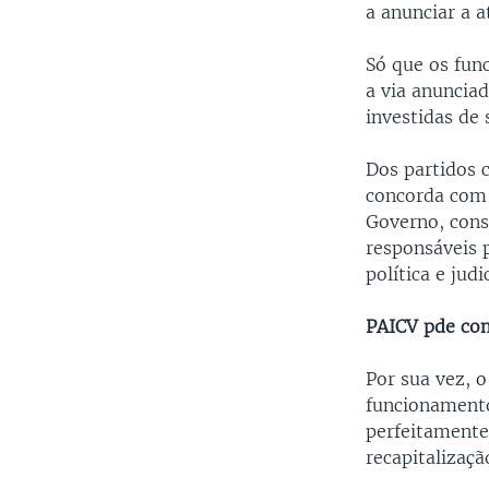
a anunciar a 
Só que os fun
a via anuncia
investidas de 
Dos partidos 
concorda com 
Governo, cons
responsáveis 
política e jud
PAICV pde com
Por sua vez, 
funcionamento
perfeitamente
recapitalizaç