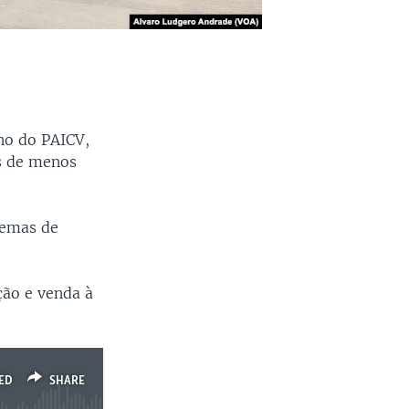
no do PAICV,
os de menos
lemas de
ção e venda à
ED
SHARE