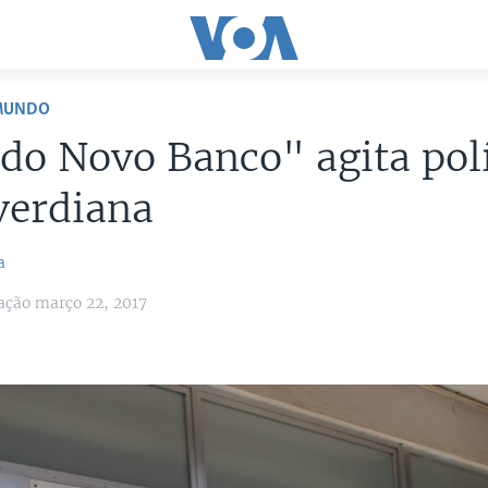
 MUNDO
do Novo Banco" agita polí
verdiana
a
ação março 22, 2017