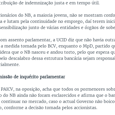
atribuição de indemnização justa e em tempo útil.
cionários do NB, a maioria jovens, não se mostram con
da e lutam pela continuidade no emprego, daí terem inic
sensibilização junto de várias entidades e órgãos de sobe
com assento parlamentar, a UCID diz que não havia outra
a medida tomada pelo BCV, enquanto o MpD, partido q
idera que o NB nasceu e andou torto, pelo que espera q
pelo descalabro dessa estrutura bancária sejam responsa
icialmente.
issão de inquérito parlamentar
o PAICV, na oposição, acha que todos os pormenores sob
 do NB ainda não foram esclarecidos e afirma que o ba
 continuar no mercado, caso o actual Governo não boico
ão, conforme a decisão tomada pelos accionistas.