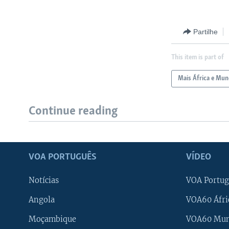
Partilhe
This item is part of
Mais África e Mu
Continue reading
VOA PORTUGUÊS
VÍDEO
Notícias
VOA Portug
Angola
VOA60 Áfri
Moçambique
VOA60 Mu