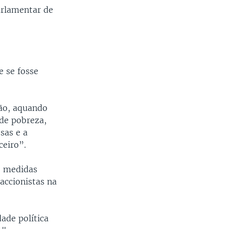
arlamentar de
e se fosse
ção, aquando
de pobreza,
sas e a
ceiro”.
e medidas
accionistas na
ade política