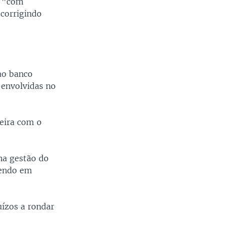
, "com
 corrigindo
 ao banco
 envolvidas no
eira com o
na gestão do
tendo em
ízos a rondar