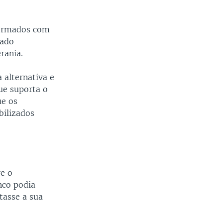
formados com
iado
rania.
 alternativa e
ue suporta o
ue os
bilizados
re o
nco podia
tasse a sua