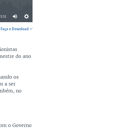
3:31
Faça o Download
SHARE
ionistas
mestre do ano
ssando os
m a ser
ambém, no
com o Governo