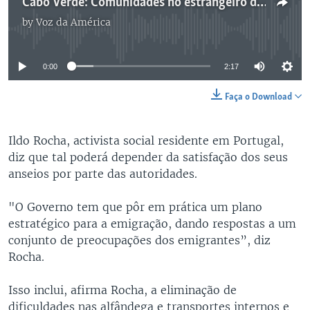
Cabo Verde: Comunidades no estrangeiro devem ser mais engajadas na vida política
by
Voz da América
No media source currently available
0:00
2:17
Faça o Download
Ildo Rocha, activista social residente em Portugal,
diz que tal poderá depender da satisfação dos seus
anseios por parte das autoridades.
"O Governo tem que pôr em prática um plano
estratégico para a emigração, dando respostas a um
conjunto de preocupações dos emigrantes”, diz
Rocha.
Isso inclui, afirma Rocha, a eliminação de
dificuldades nas alfândega e transportes internos e