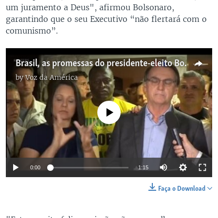
um juramento a Deus", afirmou Bolsonaro,
garantindo que o seu Executivo “não flertará com o
comunismo”.
Brasil, as promessas do presidente-eleito Bolsonaro
by
Voz da América
No media source currently available
0:00
1:15
Faça o Download