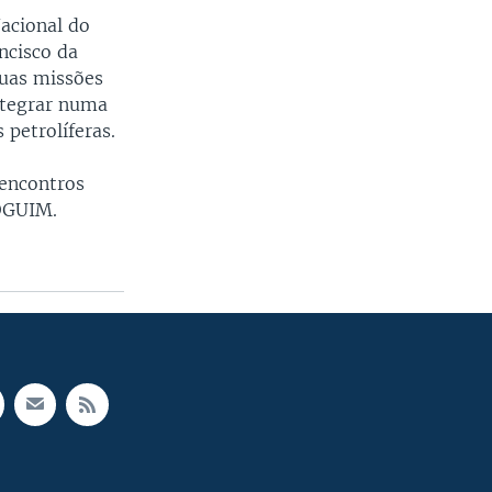
acional do
ncisco da
suas missões
ntegrar numa
petrolíferas.
 encontros
ROGUIM.