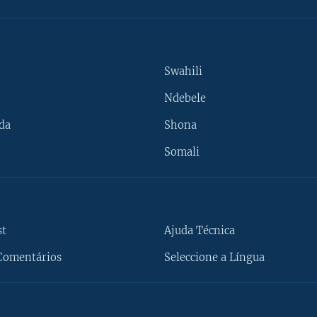
Swahili
Ndebele
da
Shona
Somali
st
Ajuda Técnica
Comentários
Seleccione a Língua