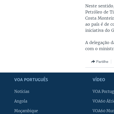
Neste sentido
Petróleo de Ti
Costa Monteir
ao país é de 
iniciativa do
A delegação d
com o ministr
Partilhe
VOA PORTUGUÊS
VÍDEO
Notícias
VOA Portug
Angola
VOA60 Áfri
Moçambique
VOA60 Mu