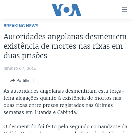
Links
de
Acesso
BREAKING NEWS
Ir
NOTÍCIAS
Autoridades angolanas desmentem
para
AFRICA AGORA
ANGOLA
existência de mortes nas rixas em
artigo
principal
SAÚDE EM FOCO
MOÇAMBIQUE
duas prisões
Ir
VÍDEO
ESTADOS UNIDOS
para
janeiro 07, 2014
Navegação
ÁUDIO
GUINÉ-BISSAU
VÍDEOS
Partilhe
principal
ENTRETENIMENTO
ÁFRICA E MUNDO
VOA60 ÁFRICA
Ir
As autoridades angolanas desmentiram esta terça-
para
BRASIL
VOA 60 CLIMA
feira alegações quanto à existência de mortos nas
SIGA-NOS
Pesquisa
duas rixas entre presos registadas nas últimas
DOSSIERS ESPECIAIS
VOA60 MUNDO
semanas em Luanda e Cabinda.
DESPORTO
PASSADEIRA VERMELHA
O desmentido foi feito pelo segundo comandante da
Línguas