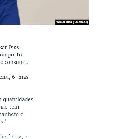
ker Dias
 composto
ue consumiu.
eira, 6, mas
em quantidades
 não tem
star bem e
s".
ncidente, e