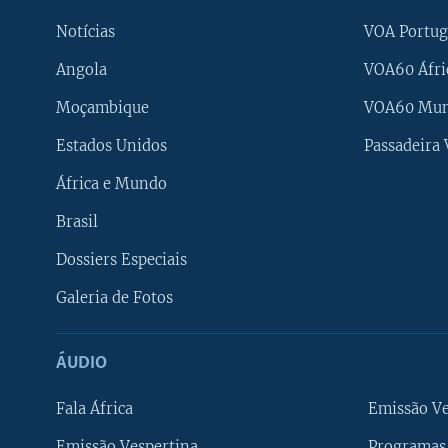
Notícias
VOA Portug
Angola
VOA60 Áfri
Moçambique
VOA60 Mu
Estados Unidos
Passadeira
África e Mundo
Brasil
Dossiers Especiais
Galeria de Fotos
ÁUDIO
Fala África
Emissão V
Emissão Vespertina
Programas 