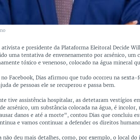
ano
 ativista e presidente da Plataforma Eleitoral Decide Wil
frido uma tentativa de envenenamento por arsénico, um
amente tóxico e venenoso, colocado na água mineral q
 no Facebook, Dias afirmou que tudo ocorreu na sexta-f
ajuda de pessoas ele se recuperou e passa bem.
te tive assistência hospitalar, as detetaram vestígios 
 de arsénico, um substância colocada na água, é incolor,
causar danos e até a morte", contou Dias que concluiu e
ontinua e vamos continuar a defender os direitos humano
a não deu mais detalhes, como, por exemplo, o local do i