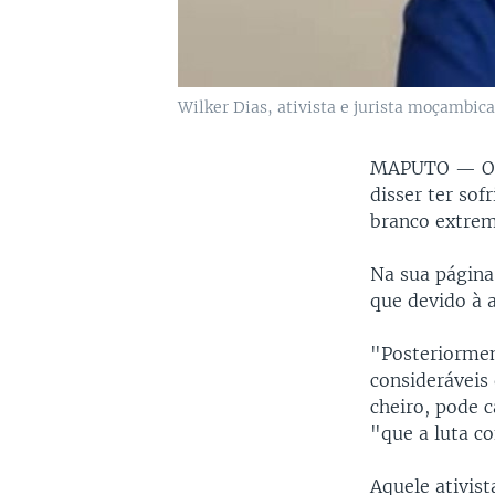
Wilker Dias, ativista e jurista moçambic
MAPUTO —
O
disser ter so
branco extrem
Na sua página
que devido à 
"Posteriormen
consideráveis
cheiro, pode 
"que a luta c
Aquele ativist