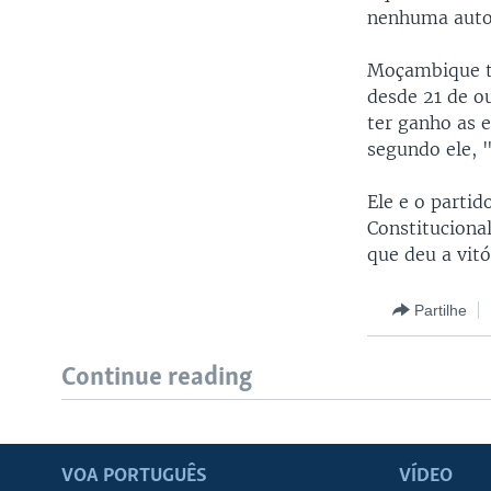
nenhuma autor
Moçambique te
desde 21 de o
ter ganho as e
segundo ele, 
Ele e o parti
Constituciona
que deu a vitó
Partilhe
Continue reading
VOA PORTUGUÊS
VÍDEO