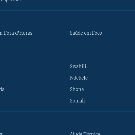
n Fora d'Horas
Saúde em Foco
Swahili
Ndebele
da
Shona
Somali
st
Ajuda Técnica