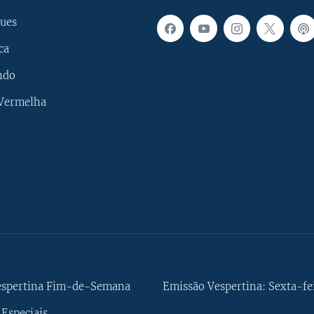
ues
ca
ndo
 Vermelha
espertina Fim-de-Semana
Emissão Vespertina: Sexta-fe
Especiais