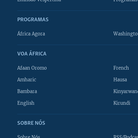
PROGRAMAS
África Agora
Washingto
VOA ÁFRICA
Afaan Oromo
French
Amharic
Hausa
Bambara
Kinyarwan
English
Kirundi
SOBRE NÓS
Sobre Nós
RSS/Podca